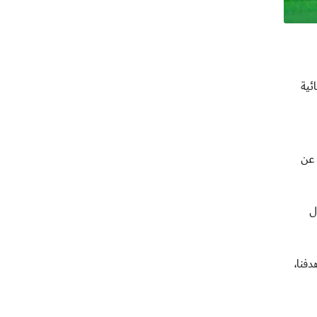
ئية
 عن
ل
فنا،