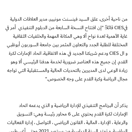
من ناحية أخرى، علق السيد فينسنت مونيير، مدير العلاقات الدولية
في
CIES
قائلاً: "إن افتتاح
النسخة
السابعة من الدبلوم التنفيذي أمر في
غاية الأهمية لعدة نواح ألا وهي
المكانة المهمة والخلفيات الثقافية
المختلفة
للطلبة الجدد والتعاون المثمر بين جامعة السوربون أبوظبي
و ال
CIES
ودعم شريكنا الجديد في هذه الاتفاقية، اتحاد الإمارات لكرة
القدم. إن جميع هذه العناصر ضرورية لخدمة هدفنا الرئيسي ألا وهو
زيادة الوعي لدى المديرين بالتحديات الحالية والمستقبلية التي تواجه
مجال الرياضة وكرة القدم على وجه الخصوص."
يذكر أن البرنامج التنفيذي للإدارة الرياضية و الذي يدعمه اتحاد
الإمارات لكرة القدم يحتوي على 6 محاور رئيسة وهي: التسويق
والرعاية ، الإدارة ، المالية ، القانون الرياضي ، التواصل ، إدارة الفعاليات
الرياضية. و تمتد السنة الدراسية من سبتمبر 2021 وحتى أغسطس