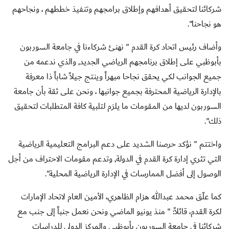
شركائنا لتحقيق أهدافهم وإطلاق برامجهم وتنفيذ خططهم ، ونجاحهم
هو نجاحنا".
وأضاف رئيس اتحاد كرة القدم " نهنئ شركاءنا في جامعة السوربون
بأبوظبي على إطلاق برنامجهم الرياضي الجديد, والذي ندعمه من
جميع الجوانب لكي يحقق نجاحا مبهراً وينتج جيلاً شاباً ذا معرفة
بالإدارة الرياضية المحترفة بجميع جوانبها ، ونحن على ثقة بأن جامعة
السوربون لديها من المقومات ما يلزم لتلبية كافة المتطلبات لتحقيق
ذلك".
واختتم " نؤكد حرصنا الشديد على دعم البرامج التعليمية الرياضية
التي تثري إدارة كرة القدم في الدولة, وتدعم مقومات الاحتراف من أجل
الوصول إلى أفضل الممارسات في الإدارة الرياضية المحلية".
كما علّق محمد عبدالله هزام الظاهري، الأمين العام لاتحاد الإمارات
لكرة القدم، قائلاً: " منذ يونيو الماضي ونحن نعمل جنباً إلى جنب مع
شركائنا في جامعة السوربون بأبوظبي والمركز الدولي للدراسات