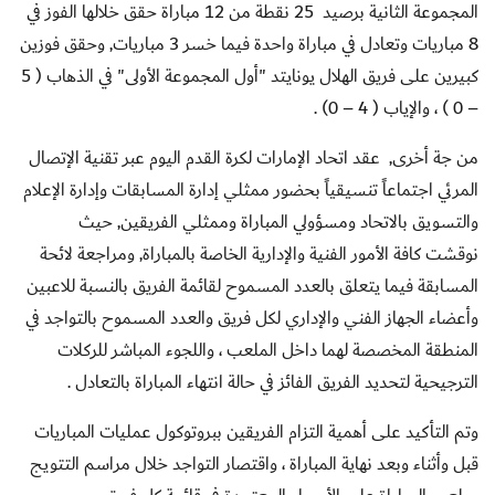
المجموعة الثانية برصيد
25 نقطة من 12 مباراة حقق خلالها الفوز في
8 مباريات وتعادل في مباراة واحدة فيما خسر 3 مباريات, وحقق فوزين
كبيرين على فريق الهلال يونايتد "أول المجموعة الأولى" في الذهاب ( 5
– 0 ) ، والإياب ( 4 – 0) .
من جة أخرى,
عقد اتحاد الإمارات لكرة القدم اليوم عبر تقنية الإتصال
المرئي اجتماعاً تنسيقياً بحضور ممثلي إدارة المسابقات وإدارة الإعلام
والتسويق بالاتحاد ومسؤولي المباراة وممثلي الفريقين, حيث
نوقشت
كافة الأمور الفنية والإدارية الخاصة بالمباراة, ومراجعة لائحة
المسابقة فيما يتعلق بالعدد المسموح لقائمة الفريق بالنسبة للاعبين
وأعضاء الجهاز الفني والإداري لكل فريق والعدد المسموح بالتواجد في
المنطقة المخصصة لهما داخل الملعب ، واللجوء المباشر للركلات
الترجيحية لتحديد الفريق الفائز في حالة انتهاء المباراة بالتعادل .
وتم التأكيد على أهمية التزام الفريقين ببروتوكول عمليات المباريات
قبل وأثناء وبعد نهاية المباراة ، واقتصار التواجد خلال مراسم التتويج