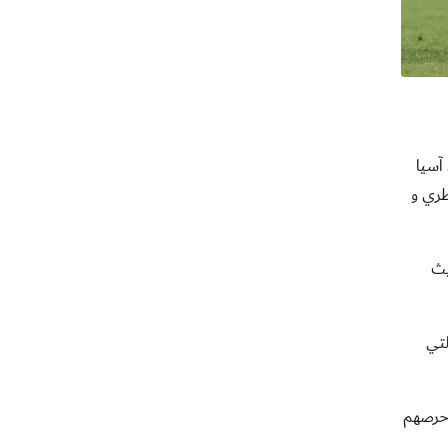
آسيا
 القطري و
يث
لتي
وحرصهم