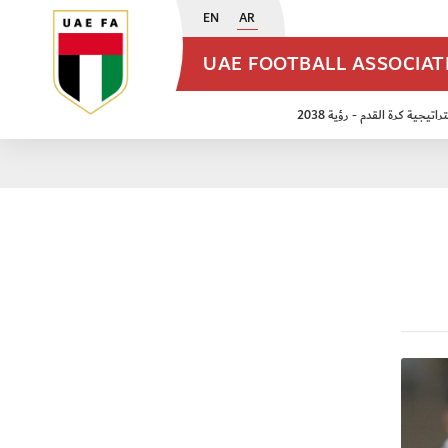
EN
AR
UAE FOOTBALL ASSOCIA
اتيجية كرة القدم - رؤية 2038
ن مواليد 2009
منتخب الأشبال 2011