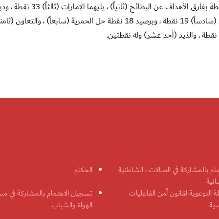
ويتصدر نادي العروبة قمة جدول المسابقة برصيد 34 نقطة بفارق الأهداف عن البطائح (ثانياً) ، يليهما الإمارات (ثالثاً) 33 نقط
(رابعاً) 25 نقطة ، دبا الحصن (خامساً) 24 نقطة ، العربي (سادساً) 19 نقطة ، وبرصيد 18 نقطة حل الحمرية (سابعاً) ، والتعاون (ث
.
مام بالمشاركة في الصالات ، الشاطئية
الحكام
ائية
ة التوعوية لقانون أمن الفاعليات
تسجيل الاهتمام بالمشاركة في مس
ضية
الهواة والشباب