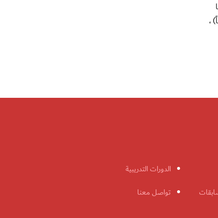
ة ، ودبا
امناً) ،
الدورات التدريبية
ابقات
تواصل معنا