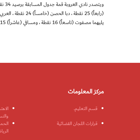
يليهما مصفوت (تاسعاً) 16 نقطة ، ومسافي (عاشراً) 15 نقطة ، والذيد (أحد عشر) وله نقطتين
مركز المعلومات
قسم التعليم.
الاهت
والنس
قرارات اللجان القضائية
الحمل
الريا