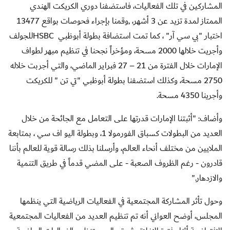
المشاركين في تلك الفعاليات، فاستضفنا دوري الكريكت الهندي
الممتاز لمدة تزيد عن 3 أشهر، ,وقمنا بإجراء فحوصات بواقع 13477
اختبار "بي سي آر" ، كما تمت استضافة بطولة أبوظبي
HSBC
للجولف
وأجريت خلالها 2000 مسحة، ومؤخراً نجحنا في تنظيم مبهر لطواف
الإمارات خلال الفترة من 21 – 27 فبراير الماضي، والتي أجربت خلاله
2750 مسحة، وكذلك استضفنا بطولة أبوظبي "تي تن " للكريكت
وأجرينا 4350 مسحة
.
وأضاف: "أثبتنا الإمارات قدرتها على التعامل مع الجائحة من خلال
العديد من البطولات كسباق الفورمولا 1، وبطولة اليو اف سي ، بمتابعة
الملايين من مختلف أنحاء العالم، وأرسلنا بذلك رسالة قوية للعالم بأننا
قادرون - رغم الظروف الصعبة - على المضي قدماً في طريق التنمية
والازدهار
".
وحول تأثر المشاركة المجتمعية في الفعاليات الرياضية التي ينظمها
المجلس، أوضح العواني أنه تم تنظيم العديد من الفعاليات المجتمعية