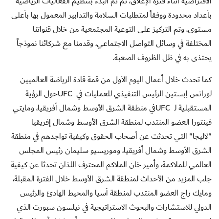
الافتراضية أثناء فترة الإغلاق، ثم تم البدء بتنظيم الفعاليات الرياضية
بأعداد محدودة ووفقاً لمتطلبات السلامة والتدابير المعمول بها بأعلى
مستوى، وتم التركيز على التوعية المجتمعية من خلال قنواتنا
المختلفة في وسائل التواصل الاجتماعي، وقدمنا مع شركائنا نموذجاً
يحتذى به في ظل الظروف الصعبة
.
كما تحدث خلال أعمال اليوم الأول من قمة قادة الرياضة العالميين
لورانس إبستين الرئيس التنفيذي للعمليات في
UFC
حول الرؤية
المستقبلية لـ
UFC
في منطقة الشرق الأوسط وشمال أفريقيا، ومايتي
فينتورا العضو المنتدب لمنطقة الشرق الأوسط وشمال إفريقيا
"لاليجا" التي تحدثت عن أصحاب الحقوق وكيفية تواجدهم في منطقة
الشرق الأوسط وشمال أفريقيا، وموريسيو سليمان رئيس المجلس
العالمي للملاكمة، وأمير خان الملاكم المحترف اللذان تحدثا عن كيفية
جلب المزيد من الأحداث لمنطقة الشرق الأوسط خلال الفترة المقبلة،
ومايك راج العضو المنتدب لمنطقة آسيا والمحيط الهادئ والرئيس
الدولي للاستشارات والبحوث الاستراتيجية في نيلسون سبورت الذي