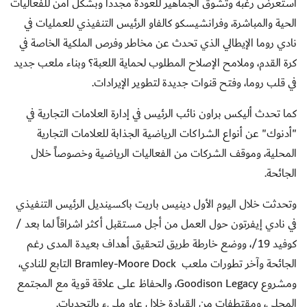
استعرض رغبة وتشوق الجماهير للعودة مجدداً وبشكل آمن للفعاليات
الحية والمباشرة، وفرانشيسكو كالفاو الرئيس التنفيذي للعمليات في
نادي روما الإيطالي الذي تحدث عن مخاطر وفرص الملكية الخاصة في
كرة القدم، وملامح الإصلاح المطلوب لحماية اللعبة؟ وبناء ملعب جديد
في قلب روما، وفتح قنوات جديدة لتطوير الإيرادات
.
كما تحدث أليكس براون نائب الرئيس في إدارة العلامات التجارية في
"أدنوك" عن أنواع الشراكات الرياضية الجذابة للعلامات التجارية
المحلية، وموقف الشركات من الفعاليات الرياضية وخصوصاً خلال
الجائحة
.
وتحدثت خلال اليوم الأول دينيس باريت باكسينديل الرئيس التنفيذي
في نادي إيفرتون حول العمل من أجل مستقبل أكثر اشراقاً لما بعد /
كوفيد 19/، ووضع خارطة طريق لتحقيق أهداف بعيدة المدى رغم
الجائحة وآخر تطورات ملعب
Bramley-Moore Dock
التابع للنادي،
ومشروع
Goodison Legacy
، والحفاظ على علاقة قوية مع المجتمع
المحلي، ومقتطفات من القيادة خلال عام مليء بالتحديات
.