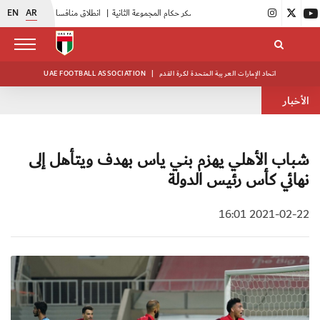
EN
AR
|
بدء فعاليات معسكر حكام المجموعة الثانية
|
انطلاق منافسات بطولة النخبة لحرس الرئاسة
|
أبيض الشباب يواصل تدريباته في معسكره بأبوظبي
اتحاد الإمارات العربية المتحدة لكرة القدم
|
UAE FOOTBALL ASSOCIATION
الأخبار
شباب الأهلي يهزم بني ياس بهدف ويتأهل إلى
نهائي كأس رئيس الدولة
2021-02-22 16:01