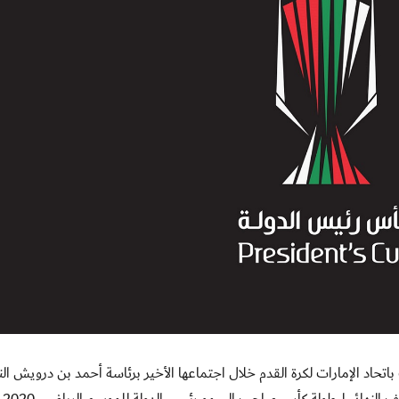
اتحاد الإمارات لكرة القدم خلال اجتماعها الأخير برئاسة أحمد بن درويش ال