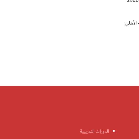
عضو مجلس الإدارة رئيس اللجنة موعد مباراتي الدور نصف النهائي لبطولة كأس صاحب السمو رئيس الدولة للموسم الرياضي 2020-2021
دي شباب الأهلي
الدورات التدريبية