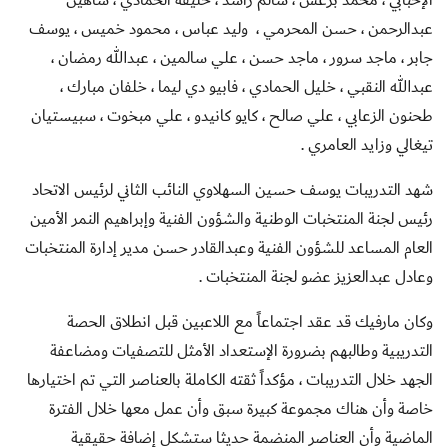
الإحبابي ، محمد برغش ، سالم راشد ، خليفة الحمادي ، شاهين
عبدالرحمن ، حسن المحرمي ،
وليد عباس ، محمود خميس ، يوسف
جابر ، ماجد سرور ، ماجد حسن ، علي سالمين ، عبدالله رمضان ،
عبدالله النقبي ، خليل الحمادي ، فابيو دي ليما ، خلفان مبارك ،
طحنون الزعابي ، علي صالح ، كايو كانيدو ، علي مبخوت ، سبيستيان
تيغالي وزايد العامري .
شهد التدريبات يوسف حسين السهلاوي النائب الثاني لرئيس الاتحاد
رئيس لجنة المنتخبات الوطنية والشؤون الفنية وإبراهيم النمر الأمين
العام المساعد للشؤون الفنية وعبدالقادر حسن مدير إدارة المنتخبات
وعادل عبدالعزيز عضو لجنة المنتخبات .
وكان مارفيك قد عقد اجتماعاً مع اللاعبين قبل انطلاق الحصة
التدريبية وطالبهم بضرورة الإستعداد الأمثل للتصفيات ومضاعفة
الجهد خلال التدريبات ، مؤكداً ثقته الكاملة بالعناصر التي تم اختيارها
خاصة وأن هناك مجموعة كبيرة سبق وأن عمل معها خلال الفترة
الماضية وأن العناصر المنضمة حديثا ستشكل إضافة حقيقية