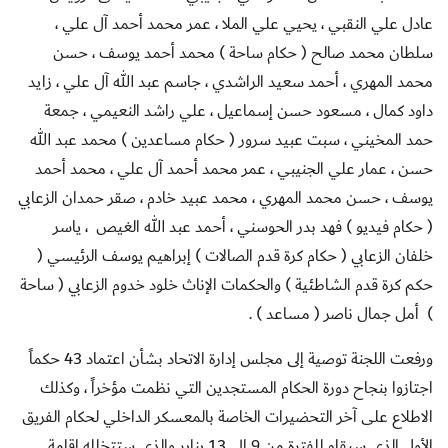
عادل علي النقبي ، يحيي علي الملا ، عمر محمد أحمد آل علي ،
سلطان محمد صالح ( حكام ساحة ) محمد أحمد يوسف ، حسن
محمد المهري ، أحمد سعيد الراشدي ، جاسم عبد الله آل علي ، زايد
داود كمال ، مسعود حسن إسماعيل ، علي راشد النعيمي ، جمعة
حمد المخيني ، سبت عبيد سرور ( حكام مساعدين ) محمد عبد الله
حسن ، عمار علي الجنيبي ، عمر محمد أحمد آل علي ، محمد أحمد
يوسف ، حسن محمد المهري ، محمد عبيد خادم ، صقر حمدان الزعابي
( حكام فيديو ) فهد بدر الحوسني ، أحمد عبد الله الغيص ، ياسر
خلفان الزعابي ( حكام كرة قدم الصالات ) إبراهيم يوسف الرئيسي (
حكم كرة قدم الشاطئية ) والحكمات الإناث خلود خدوم الزعابي ( ساحة
) أمل جمال ناصر ( مساعد ) .
ورفعت اللجنة توصية إلى مجلس إدارة الاتحاد بشأن اعتماد 43 حكماً
اجتازوا بنجاح دورة الحكام المستجدين التي نظمت مؤخراً ، وكذلك
الاطلاع على آخر التحضيرات الخاصة بالمعسكر الداخلي لحكام الفريق
الأول الذي سيقام للفترة من 9 إلى 13 يناير والذي ستتخلله إقامة