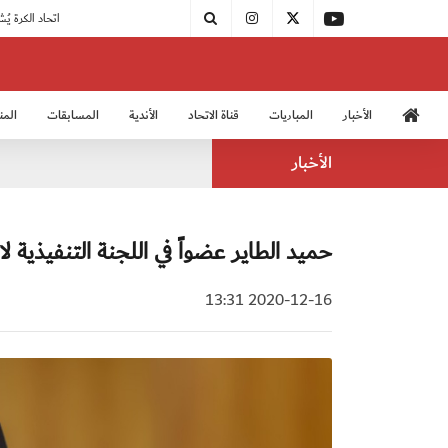
|
مودرن سبورت يُتوج بطلًا لدوري الدرجة الثالثة
|
اتحاد الكرة يُشارك في الكونغرس الآسيوي الـ 36
الأخبار
المباريات
قناة الاتحاد
الأندية
المسابقات
المن
منتخب الشباب 2005
منت
الأخبار
حميد الطاير عضواً في اللجنة التنفيذية ل
2020-12-16 13:31