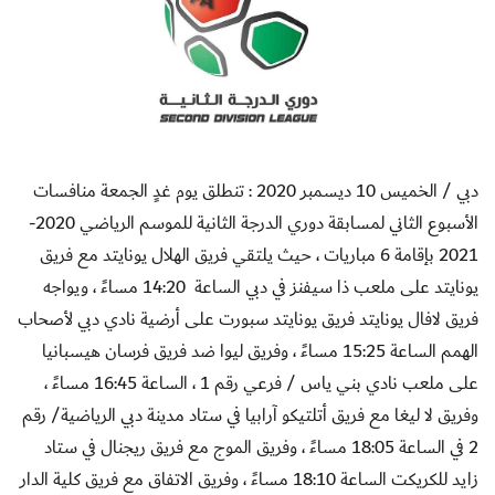
دبي / الخميس 10 ديسمبر 2020 : تنطلق يوم غدٍ الجمعة منافسات
الأسبوع الثاني لمسابقة دوري الدرجة الثانية للموسم الرياضي 2020-
2021 بإقامة 6 مباريات ، حيث يلتقي فريق الهلال يونايتد مع فريق
يونايتد على ملعب ذا سيفنز في دبي الساعة
14:20 مساءً ، ويواجه
فريق لافال يونايتد فريق يونايتد سبورت على أرضية نادي دبي لأصحاب
الهمم الساعة 15:25 مساءً ، وفريق ليوا ضد فريق فرسان هيسبانيا
على ملعب نادي بني ياس / فرعي رقم 1 ، الساعة 16:45 مساءً ،
وفريق لا ليغا مع فريق أتلتيكو آرابيا في ستاد مدينة دبي الرياضية/ رقم
2 في الساعة 18:05 مساءً ، وفريق الموج مع فريق ريجنال في ستاد
زايد للكريكت الساعة 18:10 مساءً ، وفريق الاتفاق مع فريق كلية الدار