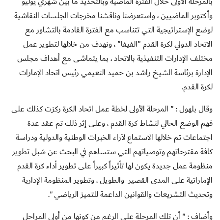
بالمرحلة الأولى خلال الفترة الماضية وبالتحديد ما بين شهري يوليو
وأكتوبر الماضيين ، واستعرضنا وناقشنا مخرجات الجلس
ات
النقاشية
لوضع الإستراتيجية التي تتناسب مع الفترة القادمة بالتشاور مع
الاتحاد الدولي لكرة القدم "الفيفا" ، ونهدف من خلالها لتطوير عمل
مختلف الإدارات التنفيذية بالاتحاد ، بما يتماشى مع أهداف مجلس
الإدارة برئاسة الشيخ راشد بن حميد النعيمي رئيس اتحاد الإمارات
لكرة القدم.
وقال بلهول : " المرحلة الأولى لخطة عمل اتحاد الكرة ركزت كذلك على
فهم الوضع الحالي لنشاط كرة القدم ، وعلى إثر ذلك تم عقد عدة
اجتماعات تم خلالها الاستماع لآراء الخبرات الوطنية والدولية ودراسة
كافة مقترحاتهم وتوصياتهم التي ستساهم في البحث عن سُبل تطوير
منظومة عمل جديدة يكون لها تأثيراً كبيراً على تطوير أداء كرة القدم
الإماراتية على المدى القصير والطويل ، وتطوير المنظومة الإدارية
وتحديث التشريعات والقوانين الداعمة للتميز الرياضي ".
وأضاف : " أن تلك المرحلة على الرغم من كونها من أولى المراحل