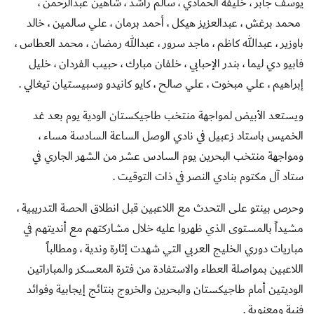
يوسف جابر ، خليفة الحمادي ، سالم راشد ، شاهين عبدالرحمن ،
محمد برغش ، عبدالعزيز هيكل ، أحمد برمان ، علي سالمين ، خالد
باوزير ، عبدالله كاظم ، ماجد سرور ، عبدالله رمضان ، محمد العطاس ،
فابيو دي ليما ، بندر الإحبابي ، خلفان مبارك ، حبيب الفردان ، خليل
إبراهيم ، علي مبخوت ، علي صالح ، كايو كانيدو وسبيستيان تيغالي .
ويستعد الأبيض لمواجهة منتخب طاجيكستان الودية يوم بعد غد
الخميس باستاد زعبيل في نادي الوصل الساعة السادسة مساء ،
ومواجهة منتخب البحرين يوم السادس عشر من الشهر الجاري في
ستاد آل مكتوم بنادي النصر في ذات التوقيت .
وحرص بينتو على التحدث مع اللاعبين قبل انطلاق الحصة التدريبية ،
مشيداً بالمستوى الذي ظهروا عليه خلال مشاركتهم مع أنديتهم في
مباريات دوري الخليج العربي التي شهدت إثارة وندية ، ومطالباً
اللاعبين بمواصلة العطاء والاستفادة من فترة المعسكر والمباراتين
الوديتين أمام طاجيكستان والبحرين والخروج بنتائج إيجابية وفوائد
فنية ومعنوية .