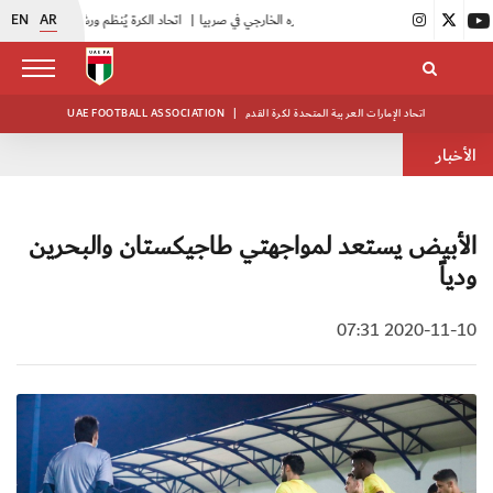
EN
AR
|
اتحاد الكرة يُنظم ورشة عمل للمراقبين المعتمدين
|
أبيض الشباب يُكثف استعداداته للتصفيات الآسيوية
اتحاد الإمارات العربية المتحدة لكرة القدم
|
UAE FOOTBALL ASSOCIATION
الأخبار
الأبيض يستعد لمواجهتي طاجيكستان والبحرين
ودياً
2020-11-10 07:31