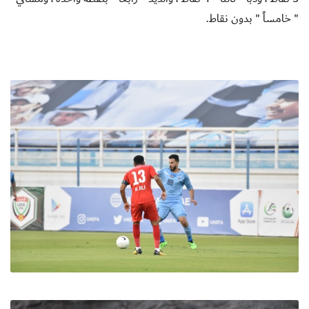
" خامساً " بدون نقاط.