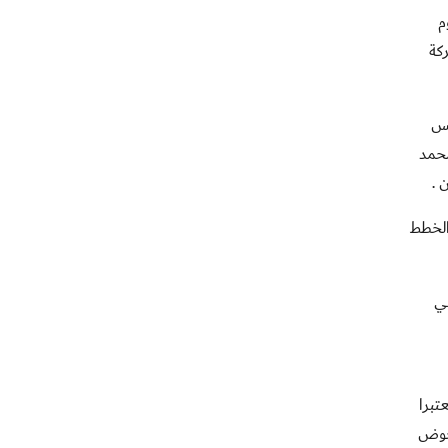
م
كة
يس
محمد
 .
الخطط
ي
تبرا
 خوض