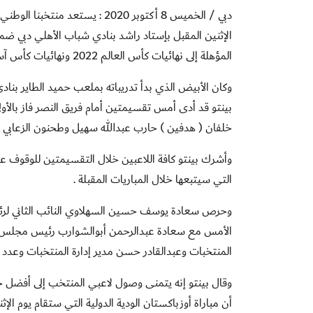
دبي / الخميس 8 أكتوبر 2020 :
يستعد منتخبنا الوطني ا
الإثنين المقبل بإستاد راشد بنادي شباب الأهلي دبي ضمن
المؤهلة إلى نهائيات كأس العالم 2022 ونهائيات كأس آسيا 2023 التي تأجلت إلى العام المقبل بسبب جائحة كورونا .
وكان الأبيض الذي بدأ تدريباته بملعب حميد الطاير بن
بينتو قد أدى أمس تقسيمتين أمام فريق النصر فاز بال
خلفان ( هدفين ) حارب عبدالله سهيل وطحنون الزعابي ، ف
وأشرك بينتو كافة اللاعبين خلال التقسيمتين للوقوف ع
التي سيتبعها خلال المباريات المقبلة .
وحرص سعادة يوسف حسين السهلاوي النائب الثاني لرئيس
الأمس مع سعادة عبدالرحمن أبوالشوارب رئيس مجلس إدا
المنتخبات وعبدالقادر حسن مدير إدارة المنتخبات وعدد 
وقال بينتو إنه يتمنى وصول لاعبي المنتخب إلى أفضل حا
أن مباراة أوزباكستان الودية الدولية التي ستقام يوم 