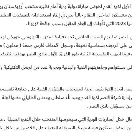
لأول لكرة القدم لخوض مباراة دولية ودية أمام نظيره منتخب أوزبكستان يو
 معسكره الداخلي المقام حالياً بدبي في إطار استعداداته للتصفيات المشتر
ادي النصر منذ يوم السبت الماضي تحت قيادة المدرب الكولومبي خورخي لو
أولى على الرديف بسداسية نظيفة ، وسجل الأهداف فارس جمعة ( هدفين ) 
يما انتهت التقسيمة الثانية بفوز الفريق الأول بنادي النصر بهدفين نظيفين
لى مستواهم وجاهزيتهم الفنية والبدنية وتجربة عدد من الجمل التكتيكية و
 اتحاد الكرة رئيس لجنة المنتخبات والشؤون الفنية على متابعة تقسيمت
رة شركة النصر لكرة القدم وعبدالله سلطان وعدنان الطلياني عضوا لجنة
من مسؤولي نادي النصر .
ل خلال المباريات الودية التي سيخوضها المنتخب خلال الفترة المقبلة ، مع
الإثنين المقبل ستكون فرصة جيدة بالنسبة له للتعرف على اللاعبين من خلال