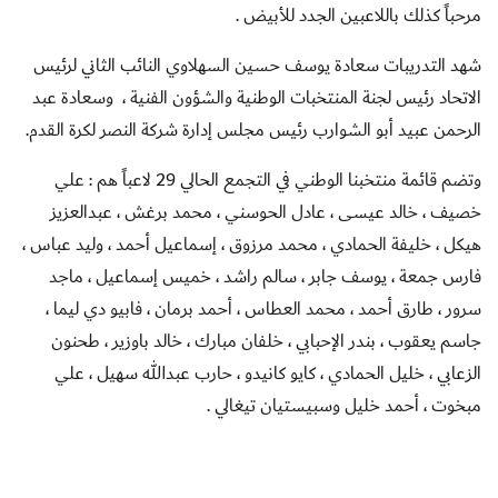
مرحباً كذلك باللاعبين الجدد للأبيض .
شهد التدريبات سعادة يوسف حسين السهلاوي النائب الثاني لرئيس
الاتحاد رئيس لجنة المنتخبات الوطنية والشؤون الفنية ، وسعادة عبد
الرحمن عبيد أبو الشوارب رئيس مجلس إدارة شركة النصر لكرة القدم.
وتضم قائمة منتخبنا الوطني في التجمع الحالي 29 لاعباً هم : علي
خصيف ، خالد عيسى ، عادل الحوسني ، محمد برغش ، عبدالعزيز
هيكل ، خليفة الحمادي ، محمد مرزوق ، إسماعيل أحمد ، وليد عباس ،
فارس جمعة ، يوسف جابر ، سالم راشد ، خميس إسماعيل ، ماجد
سرور ، طارق أحمد ، محمد العطاس ، أحمد برمان ، فابيو دي ليما ،
جاسم يعقوب ، بندر الإحبابي ، خلفان مبارك ، خالد باوزير ، طحنون
الزعابي ، خليل الحمادي ، كايو كانيدو ، حارب عبدالله سهيل ، علي
مبخوت ، أحمد خليل وسبيستيان تيغالي .