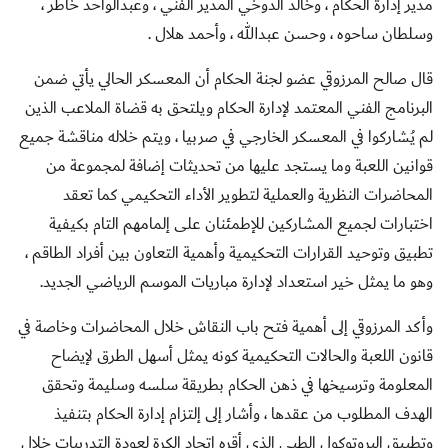
مدير إدارة الحكام ، وخالد الدوخي المدير الفني ، وعبدالواحد خاطر ،
وسلطان ساحوه ، وحسن عبدالله ، وأحمد هلال .
قال صالح المرزوقي عضو لجنة الحكام أن المعسكر الحالي يأتي ضمن
البرنامج الفني المعتمد لإدارة الحكام ويلتحق به قضاة الملاعب الذين
لم يُشاركوا في المعسكر الخارجي في صربيا ، ويتم خلاله مناقشة جميع
قوانين اللعبة وما يستجد عليها من تحديثات إضافة لمجموعة من
المحاضرات النظرية والعملية لتطوير الأداء التحكيمي كما تعقد
اختبارات لجميع المشاركين للإطمئنان على إلمامهم التام بكيفية
تطبيق وتوحيد القرارات التحكيمية وأهمية التعاون بين أفراد الطاقم ،
وهو ما يمثل خير استعداد لإدارة مباريات الموسم الرياضي الجديد.
وأكد المرزوقي إلى أهمية فتح باب النقاش خلال المحاضرات وخاصة في
قانون اللعبة والحالات التحكيمية كونه يمثل أسهل الطرق لإيضاح
المعلومة وترسيخها في ذهن الحكام بطريقة سلسه وسليمة وتحقق
الهدف المطلوب من عقدها ، وأشار إلى إلتزام إدارة الحكام بتنفيذ
وتطبيق البروتوكول الطبي الذي أقره اتحاد الكرة لعودة التدريبات خلال