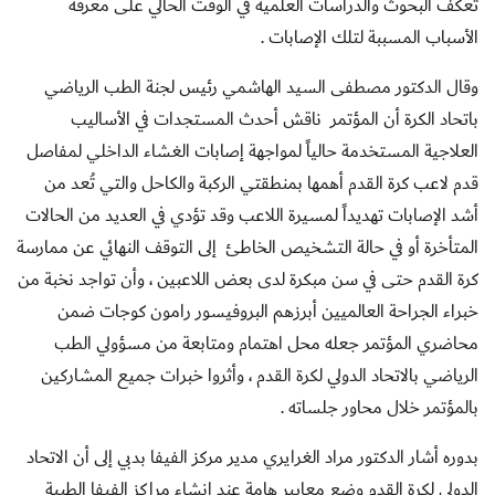
تعكف البحوث والدراسات العلمية في الوقت الحالي على معرفة
الأسباب المسببة لتلك الإصابات .
وقال الدكتور مصطفى السيد الهاشمي رئيس لجنة الطب الرياضي
باتحاد الكرة أن المؤتمر ناقش أحدث المستجدات في الأساليب
العلاجية المستخدمة حالياً لمواجهة إصابات الغشاء الداخلي لمفاصل
قدم لاعب كرة القدم أهمها بمنطقتي الركبة والكاحل والتي تُعد من
أشد الإصابات تهديداً لمسيرة اللاعب وقد تؤدي في العديد من الحالات
المتأخرة أو في حالة التشخيص الخاطئ إلى التوقف النهائي عن ممارسة
كرة القدم حتى في سن مبكرة لدى بعض اللاعبين ، وأن تواجد نخبة من
خبراء الجراحة العالميين أبرزهم البروفيسور رامون كوجات ضمن
محاضري المؤتمر جعله محل اهتمام ومتابعة من مسؤولي الطب
الرياضي بالاتحاد الدولي لكرة القدم ، وأثروا خبرات جميع المشاركين
بالمؤتمر خلال محاور جلساته .
بدوره أشار الدكتور مراد الغرايري مدير مركز الفيفا بدبي إلى أن الاتحاد
الدولي لكرة القدم وضع معايير هامة عند إنشاء مراكز الفيفا الطبية