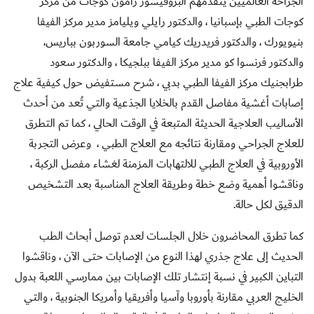
الجراحة العالميين يتقدمهم البروفيسور رامون كوجات من مركز
كوجات الطبي بإسبانيا ، والدكتور رايلي ويليامز مدير مركز الفيفا
بنيويورك ، والدكتور فريدريك كيامي جامعة السوربون بباريس،
والدكتور فرنسوا كو مدير مركز الفيفا ببلجيكا ، والدكتور سعود
طرابجنيك مركز الفيفا الطبي بدبي ، شرح مستفيض حول كيفية علاج
إصابات أغشية مفاصل القدم بالخلايا الجذعية والتي تُعد من أحدث
الأساليب العلاجية الحديثة المتبعة في الوقت الحالي ، كما تم التطرق
للعلاج الجراحي ومقارنة نتائجه مع العلاج الطبي ، وعرض التجربة
الأوروبية في العلاج الطبي للالتهابات المزمنة لغشاء مفصل الركبة ،
وناقشوا أهمية وضع خطة وطريقة العلاج المناسبة بعد التشخيص
الدقيق لكل حالة.
كما تطرق المحاضرون خلال الجلسات لعدم توصل أبحاث الطب
الحديث إلى علاج جذري لهذا النوع من الإصابات حتى الآن ، وناقشوا
التباين الكبير في نسبة إنتشار تلك الإصابات بين ممارسي اللعبة بدول
الخليج العربي مقارنة بأوروبا وآسيا وأفريقيا وأمريكا الجنوبية ، والتي