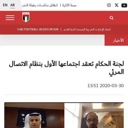
EN
AR
|
بدء فعاليات معسكر حكام المجموعة الثانية
|
انطلاق منافسات بطولة النخبة لحرس الرئاسة
|
أبيض الشباب يواصل تدريباته في معسكره بأبوظبي
اتحاد الإمارات العربية المتحدة لكرة القدم
|
UAE FOOTBALL ASSOCIATION
الأخبار
لجنة الحكام تعقد اجتماعها الأول بنظام الاتصال
المرئي
2020-03-30 13:51