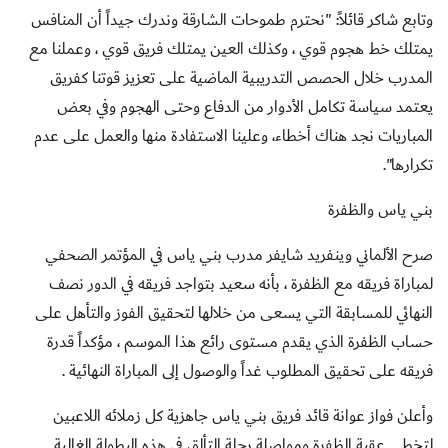
وتابع شاكر قائلاً: "نحترم طموحات الشارقة وندرك جيداً أن المنافس
يمتلك خط هجوم قوي ، وكذلك العين يمتلك فريق قوي ، وعملنا مع
المدرب خلال الحصص التدريبية الماضية على تعزيز قوتنا كفريق
يعتمد سياسة تكامل الأدوار من الدفاع وحتى الهجوم وفي بعض
المباريات نجد هناك أخطاء، وعلينا الاستفادة منها والعمل على عدم
تكرارها".
بني ياس والظفرة
صرح الألماني وينفريد شايفر مدرب بني ياس في المؤتمر الصحفي
لمباراة فريقه مع الظفرة ، بأنه سعيد بتواجد فريقه في الدور نصف
النهائي للمسابقة التي يسعى من خلالها لتحقيق الفوز والتأهل على
حساب الظفرة الذي يقدم مستوى رائع هذا الموسم ، مؤكداً قدرة
فريقه على تحقيق المطلوب غداً والوصول إلى المباراة النهائية .
وأعلن فواز عوانة قائد فريق بني ياس جاهزية كل زملائه اللاعبين
لتخطي عقبة الظفرة ومواصلة رحلة التألق في هذه البطولة الغالية