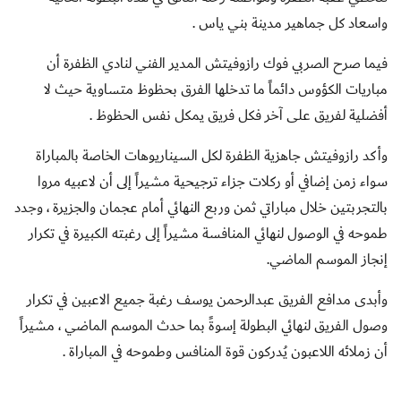
واسعاد كل جماهير مدينة بني ياس .
فيما صرح الصربي فوك رازوفيتش المدير الفني لنادي الظفرة أن
مباريات الكؤوس دائماً ما تدخلها الفرق بحظوظ متساوية حيث لا
أفضلية لفريق على آخر فكل فريق يمكل نفس الحظوظ .
وأكد رازوفيتش جاهزية الظفرة لكل السيناريوهات الخاصة بالمباراة
سواء زمن إضافي أو ركلات جزاء ترجيحية مشيراً إلى أن لاعبيه مروا
بالتجربتين خلال مباراتي ثمن وربع النهائي أمام عجمان والجزيرة ، وجدد
طموحه في الوصول لنهائي المنافسة مشيراً إلى رغبته الكبيرة في تكرار
إنجاز الموسم الماضي.
وأبدى مدافع الفريق عبدالرحمن يوسف رغبة جميع الاعبين في تكرار
وصول الفريق لنهائي البطولة إسوةً بما حدث الموسم الماضي ، مشيراً
أن زملائه اللاعبون يُدركون قوة المنافس وطموحه في المباراة .