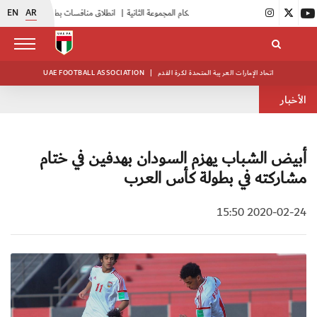
EN
AR
|
بدء فعاليات معسكر حكام المجموعة الثانية
|
انطلاق منافسات بطولة النخبة لحرس الرئاسة
|
أبيض الشباب يواصل تدريباته في معسكره بأبوظبي
اتحاد الإمارات العربية المتحدة لكرة القدم
|
UAE FOOTBALL ASSOCIATION
الأخبار
أبيض الشباب يهزم السودان بهدفين في ختام
مشاركته في بطولة كأس العرب
2020-02-24 15:50