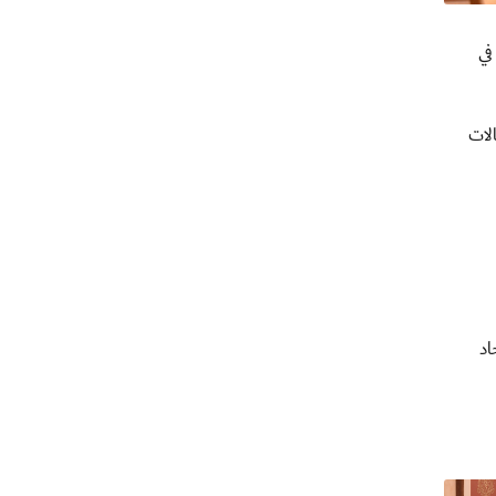
 في
لات
اد