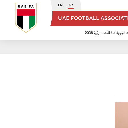
EN
AR
UAE FOOTBALL ASSOCIA
اتيجية كرة القدم - رؤية 2038
ن مواليد 2009
منتخب الأشبال 2011