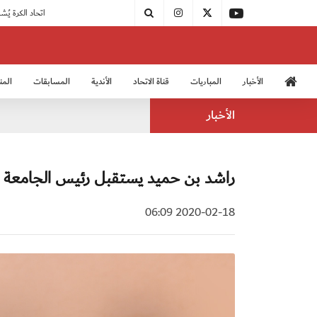
|
مودرن سبورت يُتوج بطلًا لدوري الدرجة الثالثة
|
اتحاد الكرة يُشارك في الكونغرس الآسيوي الـ 36
الأخبار
المباريات
قناة الاتحاد
الأندية
المسابقات
المن
منتخب الشباب 2005
منت
الأخبار
راشد بن حميد يستقبل رئيس الجامعة الم
2020-02-18 06:09