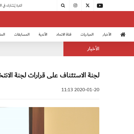
|
مودرن سبورت يُتوج بطلًا لدوري الدرجة الثالثة
|
اتحاد الكرة يُشارك في الكونغرس الآسيوي الـ 36
الأخبار
المباريات
قناة الاتحاد
الأندية
المسابقات
المن
منتخب الشباب 2005
منت
الأخبار
لجنة الاستئناف على قرارات لجنة الانتخا
2020-01-20 11:13