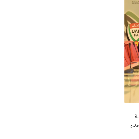
سة
 عضو