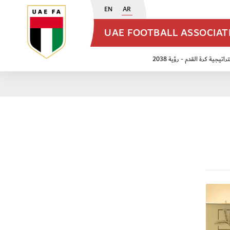
EN
AR
UAE FOOTBALL ASSOCIA
اتيجية كرة القدم - رؤية 2038
ن مواليد 2009
منتخب الأشبال 2011