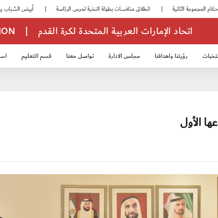
|
انطلاق منافسات بطولة النخبة لحرس الرئاسة
|
أبيض الشباب يواصل تدريباته في معسكره بأبوظبي
اتحاد الإمارات العربية المتحدة لكرة القدم
|
TION
تخبات
رؤيتنا واهدافنا
مجلس الادارة
تواصل معنا
قسم التعليم
استر
خب الشباب 2007
منتخب الناشئين 2008
منتخب الناشئين 2010
منتخب الناشئي
عها الأول