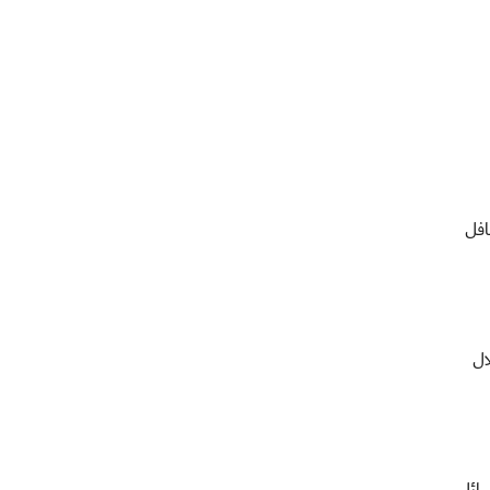
افل
ال
سائل