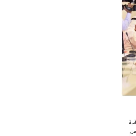
ئاسة
مل