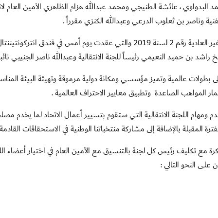
لبدواوي ، عائشة الطنيجي ومحمد عبدالله هزام الظاهري الأمين العام لات
فنية وناصر بن ثعلوب الدرعي وعبدالله الكنزي مقرراً .
واطلعت اللجنة على قرارات اجتماع الجمعية العمومية غير العادية رقم 2 لسنة 2019 والتي عقدت يوم أمس في فندق انتركو
شد بن حميد النعيمي رئيساً للجنة الانتقالية وعبدالله ناصر الجنيبي نائباً
ى بطولات عالمية وتميز مؤسسي ومكانة دولية مرموقة وتهيئة البيئة المناسب
ر المواهب الصاعدة وتطبيق معايير الاحتراف العالمية .
م ومهام اللجنة الانتقالية التي ستقوم بتسيير أعمال الاتحاد لما يخدم مصل
فترة المقبلة بالإضافة إلى مشاركة منتخباتنا الوطنية في الاستحقاقات القادمة 
لكرة مع تكليف رئيس كل لجنة بالتنسيق مع الأمين العام في اختيار أعضاء الل
 على النحو التالي :