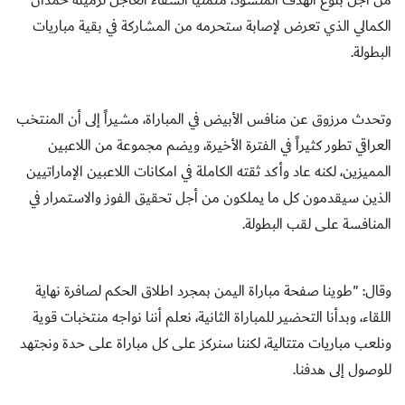
من
أجل
بلوغ
الهدف
المنشود
،
متمنياً
الشفا
ء
العاجل
لزميله
حمدان
الكمالي
الذي
تعرض
لإصابة
ستحرمه
من
المشاركة
في
بقية
مباريات
البطولة
.
وتحدث
مرزوق
عن
منافس
الأبيض
في
المباراة
،
مشيراً
إلى
أن
المنتخب
العراقي
تطور
كثيراً
في
الفترة
الأخيرة
،
ويضم
مجموعة
من
اللاعبين
المميزين
،
لكنه
عاد
وأكد
ثقته
الكاملة
في
امكانات
اللاعبين
الإماراتيين
الذين
سيقدمون
كل
ما
يملكون
من
أجل
تحقيق
الفوز
والاستمرار
في
المنافسة
على
لقب
البطولة
.
وقال
: "
طوينا
صفحة
مباراة
اليمن
بمجرد
اطلاق
الحكم
لصافرة
نهاية
اللقا
ء،
وبدأنا
التحضير
للمباراة
الثانية
،
نعلم
أننا
نواجه
منتخبات
قوية
ونلعب
مباريات
متتالية
،
لكننا
سنركز
على
كل
مباراة
على
حدة
ونجتهد
للوصول
إلى
هدفنا
.