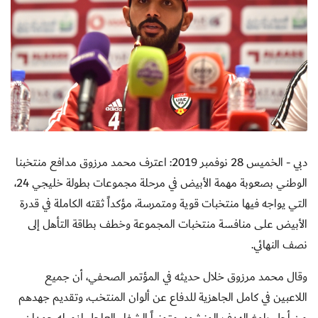
دبي - الخميس 28 نوفمبر 2019: اعترف
محمد
مرزوق
مدافع
منتخبنا
الوطني
بصعوبة
مهمة
الأبيض
في
مرحلة
مجموعات
بطولة
خليجي
24،
التي
يواجه
فيها
منتخبات
قوية
ومتمرسة
،
مؤكداً
ثقته
الكاملة
في
قدرة
الأبيض
على
منافسة
منتخبات
المجموعة
وخطف
بطاقة
التأهل
إلى
نصف
النهائي
.
وقال
محمد
مرزوق
خلال
حديثه
في
المؤتمر
الصحفي
،
أن
جميع
اللاعبين
في
كامل
الجاهزية
للدفاع
عن
ألوان
المنتخب
،
وتقديم
جهدهم