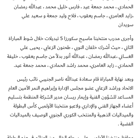
الحمادي ، محمد جمعة عيد ، فارس خليل محمد ، عبدالله رمضان
،زايد العامري ، جاسم يعقوب ، فلاح وليد جمعة و سعيد علي
سويدان
وأجرى مدرب منتخبنا ماسيج سكورزا 5 تبديلات خلال شوط المباراة
الثاني ، حيث أشرك خلفان النوبي ، طحنون الزعابي ، يحيى علي
الغساني ،عبدالله رمضان ، عبدالله أنور بدلاً من جاسم يعقوب ، خليفة
الحمادي ، زايد العامري، محمد راشد الحمادي ، محمد جمعة عيد.
وبعد نهاية المباراة قام سعادة عبدالله ناصر الجنيبي نائب رئيس
الاتحاد وراشد الزعابي عضو مجلس الإدارة وإبراهيم النمر الأمين العام
المساعد للشؤون الفنية وإيمار ريسان مدير الشركة المنظمة بتسليم
أعضاء الجهاز الفني والإداري ولاعبو منتخبنا الأولمبي كأس البطولة
والميداليات الذهبية والمنتخب الكوري الجنوبي الوصيف بالميداليات
الفضية .
وحافظ منتخبنا الأولمبي على سجله الخالي من الهزائم في هذه البطولة