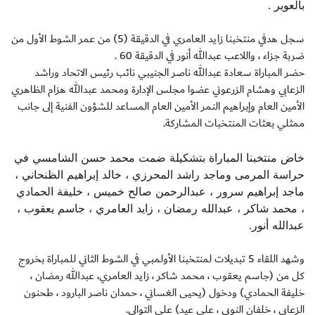
بالعوير .
سجل هدفي منتخبنا زايد العامري في الدقيقة (5) من عمر الشوط الأول من
ضربة جزاء ، واللاعب عبدالله أنور في الدقيقة 60 .
حضر المباراة سعادة عبدالله ناصر الجنيبي نائب رئيس الاتحاد وراشد
الزعابي وهشام الزرعوني عضوا مجلس الإدارة ومحمد عبدالله هزام الظاهري
الأمين العام وإبراهيم النمر الأمين العام المساعد للشؤون الفنية إلى جانب
ممثلي بعثات المنتخبات المشاركة.
خاض منتخبنا المباراة بتشكيلة ضمت محمد حسن الشامسي في
حراسة المرمى وماجد راشد المحرزي ، خالد إبراهيم الظنحاني ،
ماجد إبراهيم سرور ، عبدالرحمن صالح خميس ، خليفة الحمادي
، محمد شاكر ، عبدالله رمضان ، زايد العامري ، جاسم يعقوب ،
عبدالله أنور.
وشهد اللقاء 5 تبديلات لمنتخبنا الأولمبي في الشوط الثاني للمباراة بخروج
كل من (جاسم يعقوب ، محمد شاكر ، زايد العامري، عبدالله رمضان ،
خليفة الحمادي) ودخول (يحيى الغساني ، حمدان ناصر البارود ، طحنون
الزعابي ، خلفان النوبي ، علي عيد) على التوالي.