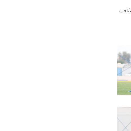
ستُلعب