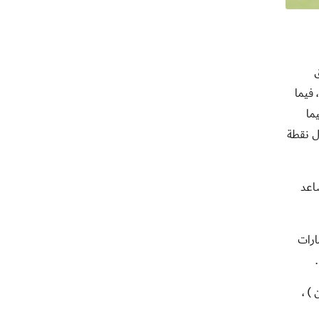
ق
عب مالك أحمد ، فيما
اعي الهدف الثاني للذيد في الدقيقة ( 35 ) ، فيما
ل نقطة
اعد
ارات
) ،