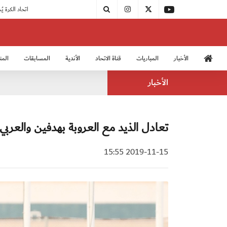
|
مودرن سبورت يُتوج بطلًا لدوري الدرجة الثالثة
|
اتحاد الكرة يُشارك في الكونغرس الآسيوي الـ 36
الأخبار
المباريات
قناة الاتحاد
الأندية
المسابقات
المن
منتخب الشباب 2005
منت
الأخبار
تعادل الذيد مع العروبة بهدفين والعربي
2019-11-15 15:55