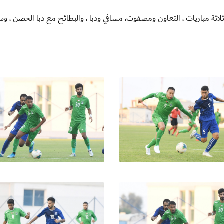
ثلاثة مباريات ، التعاون ومصفوت، مسافي ودبا ، والبطائح مع دبا الحصن ، و