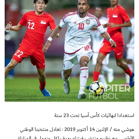
استعدادا لنهائيات كأس آسيا تحت 23 سنة
هوشي منه / الإثنين 14 أكتوبر 2019 : تعادل منتخبنا الوطني
الأولمبي مع نظيره منتخب فيتنام بهدفٍ لكلٍ منهما ، في المباراة