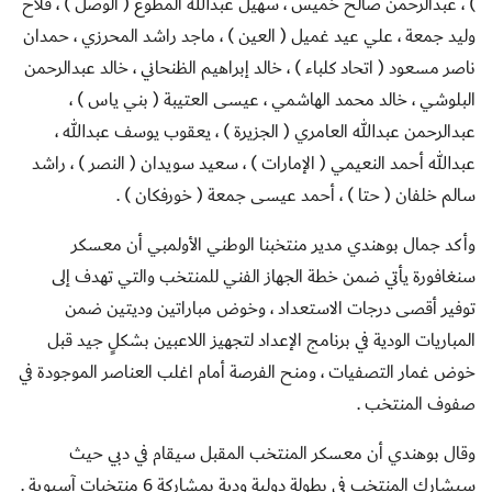
) ، عبدالرحمن صالح خميس ، سهيل عبدالله المطوع ( الوصل ) ، فلاح
وليد جمعة ، علي عيد غميل ( العين ) ، ماجد راشد المحرزي ، حمدان
ناصر مسعود ( اتحاد كلباء ) ، خالد إبراهيم الظنحاني ، خالد عبدالرحمن
البلوشي ، خالد محمد الهاشمي ، عيسى العتيبة ( بني ياس ) ،
عبدالرحمن عبدالله العامري ( الجزيرة ) ، يعقوب يوسف عبدالله ،
عبدالله أحمد النعيمي ( الإمارات ) ، سعيد سويدان ( النصر ) ، راشد
سالم خلفان ( حتا ) ، أحمد عيسى جمعة ( خورفكان ) .
وأكد جمال بوهندي مدير منتخبنا الوطني الأولمبي أن معسكر
سنغافورة يأتي ضمن خطة الجهاز الفني للمنتخب والتي تهدف إلى
توفير أقصى درجات الاستعداد ، وخوض مباراتين وديتين ضمن
المباريات الودية في برنامج الإعداد لتجهيز اللاعبين بشكلٍ جيد قبل
خوض غمار التصفيات ، ومنح الفرصة أمام اغلب العناصر الموجودة في
صفوف المنتخب .
وقال بوهندي أن معسكر المنتخب المقبل سيقام في دبي حيث
سيشارك المنتخب في بطولة دولية ودية بمشاركة 6 منتخبات آسيوية .