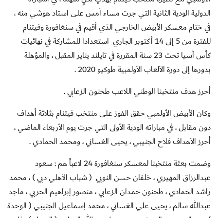
الدولية الودية الثانية التي جرت مساء أمس على استاد هوشي منه ،
في ختام معسكر الأبيض الخارجي الذي أقيم في سنغافورة وفيتنام
للفترة من 5 إلى 14 أكتوبر الجاري
استعدادا للمشاركة في نهائيات
كأس آسيا تحت 23 سنة المقررة في تايلند يناير المقبل ، والمؤهلة
بدورها إلى دورة الألعاب الأولمبية طوكيو 2020 .
أحرز هدف منتخبنا الوطني اللاعب طحنون الزعابي .
وكان الأبيض الأولمبي حقق الفوز على منتخب فيتنام بثلاثة أهداف
دون مقابل ، في مباراته الودية الأولى التي جرت يوم الأربعاء الماضي ،
أحرز الأهداف فلاح الجنيبي ، يحيى الغساني ، ومحمد الحمادي .
وضمت بعثة منتخبنا لمعسكر سنغافورة 24 لاعباً هم : سعود
عبدالرزاق المهيري ، خلفان حسن النوبي ( شباب الأهلي دبي ) ، محمد
راشد الحمادي ، طحنون حمدان الزعابي ، منصور إبراهيم الحربي ، ماجد
عبدالله سالم ، يحيى علي الغساني ، محمد إسماعيل الجنيبي ( الوحدة