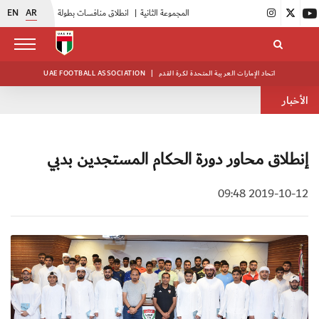
EN
AR
|
بدء فعاليات معسكر حكام المجموعة الثانية
|
انطلاق منافسات بطولة النخبة لحرس الرئاسة
|
أبيض الشباب يواصل تدريباته في معسكره بأبوظبي
اتحاد الإمارات العربية المتحدة لكرة القدم
|
UAE FOOTBALL ASSOCIATION
الأخبار
إنطلاق محاور دورة الحكام المستجدين بدبي
2019-10-12 09:48