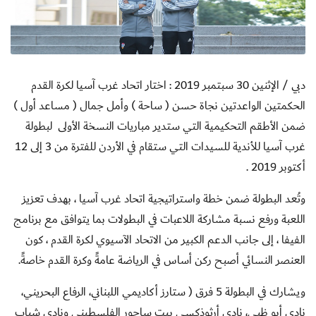
دبي / الإثنين 30 سبتمبر 2019 : اختار اتحاد غرب آسيا لكرة القدم
الحكمتين الواعدتين نجاة حسن ( ساحة ) وأمل جمال ( مساعد أول )
ضمن الأطقم التحكيمية التي ستدير مباريات النسخة الأولى لبطولة
غرب آسيا للأندية للسيدات التي ستقام في الأردن للفترة من 3 إلى 12
أكتوبر 2019 .
وتُعد البطولة ضمن خطة واستراتيجية اتحاد غرب آسيا ، بهدف تعزيز
اللعبة ورفع نسبة مشاركة اللاعبات في البطولات بما يتوافق مع برنامج
الفيفا ، إلى جانب الدعم الكبير من الاتحاد الآسيوي لكرة القدم ، كون
العنصر النسائي أصبح ركن أساس في الرياضة عامةً وكرة القدم خاصةً.
ويشارك في البطولة 5 فرق ( ستارز أكاديمي اللبناني، الرفاع البحريني،
نادي أبو ظبي، نادي أرثوذكسي بيت ساحور الفلسطيني ونادي شباب