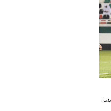
لمؤهلة