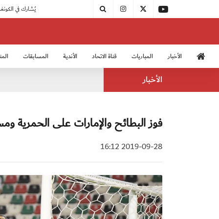
مودرن سبورت يُتوج بطلًا لدوري الدرجة الثالثة
|
اتحاد الكرة يُشارك في الكونغرس الآسيوي الـ 36
الأخبار
المباريات
قناة الاتحاد
الأندية
المسابقات
المن
منتخب الشباب 2005
منت
الأخبار
فوز البطائح والإمارات على الحمرية ومس
2019-09-28 16:12