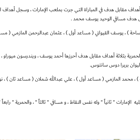
ثة أهداف مقابل هدف في المباراة التي جرت بملعب الإمارات ، وسجل أهداف ال
جل هدف مسافي الوحيد يوسف محمد .
حة ) ، يوسف القيواني ( مساعد أول ) ، عثمان عبدالرحمن المازمي ( مسا
 الحمرية بثلاثة أهداف مقابل هدف أحرزها أحمد يوسف ، ويندرسون ميوراو ،
يوان بريرا دوس سانتوس.
) ، محمد المازمي ( مساعد أول ) ، علي عبدالله شملان ( مساعد ثان ) ، ن
طائح المجموعة الثانية برصيد 3 نقاط ، يليه الإمارات " ثانياً " وله نفس النقاط ، و مسافي " ثالثاً " ، والحمرية " رابعاً 