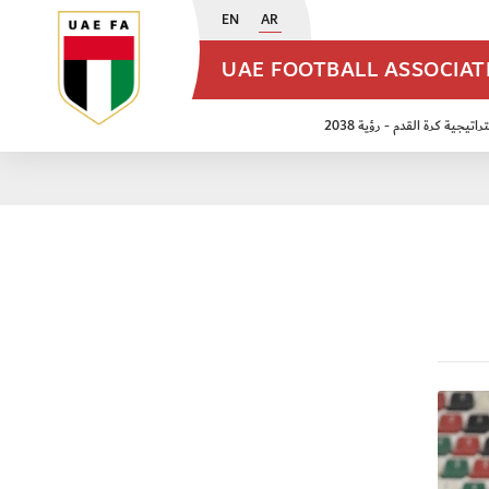
EN
AR
UAE FOOTBALL ASSOCIA
اتيجية كرة القدم - رؤية 2038
ن مواليد 2009
منتخب الأشبال 2011