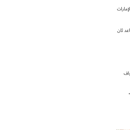
إمارات
عد ثان
واف
"