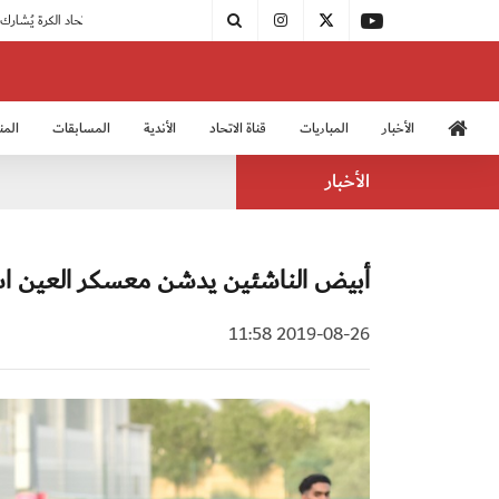
|
مودرن سبورت يُتوج بطلًا لدوري الدرجة الثالثة
|
اتحاد الكرة يُشارك في الكونغرس الآسيوي الـ 36
الأخبار
المباريات
قناة الاتحاد
الأندية
المسابقات
المن
منتخب الشباب 2005
منت
الأخبار
أبيض الناشئين يدشن معسكر العين است
2019-08-26 11:58