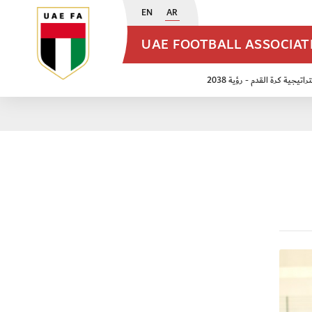
EN
AR
UAE FOOTBALL ASSOCIA
اتيجية كرة القدم - رؤية 2038
ن مواليد 2009
منتخب الأشبال 2011