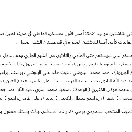
العين / الإثنين 26 أغسطس 2019 : دشن منتخبنا الوطني للناشئين مواليد 2004 أمس الأول معسكره الداخلي في مدينة ال
 نهائيات كأس آسيا للناشئين المقررة في قيرغستان الشهر المقبل .
طني ماجد سالم 24 لاعبا لهذا المعسكر الذي سيستمر حتى الحادي والثلاثين من الشهر الجاري وهم : عادل
ثي ، مطر سالم يوسف ( بني ياس ) ، أحمد محمد صالح المرزوقي ، زايد خميس
الجزيرة ) ، أحمد محمد البلوشي ، غيث خالد علي البلوشي ، يوسف إبراهي
 عبد الله البادي ، حمد محمد الدرمكي ، خالد علي ناصر سعيد ( العين ) ، 
ض محمد عوض الكثيري ( الوحدة ) ، سعود محمد المري ، عبد الله أحمد جعف
عدي ( النصر ) ، إبراهيم سلطان الكعبي ( الذيد ) ، علي طاهر إبراهيم ( الش
ويستعد أبيض الناشئين لخوض مباراتين وديتين أمام شقيقه المنتخب السعودي يومي 27 و 30 أغسطس وذلك باستاد طحنو