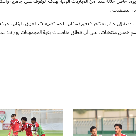
ان منتخبنا قد أقام مؤخرا معسكرا في صربيا لمدة 21 يوما خاض خلاله عددا من المباريات الودية بهدف الوقوف على جاهزية و
ار التصفيات .
لسادسة إلى جانب منتخبات قيرغستان "المستضيف" ، العراق ، لبنان ، حيث
ستنطلق التصفيات يوم 14 سبتمبر للمجموعات التي تضم خمس