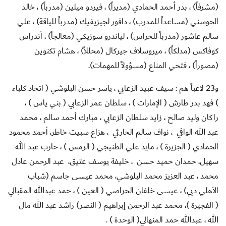
(مشرفاً) ، بدر أحمد الحمادي (مديراً) ، فيردو ميلين (مدرباً) ، خالد
الحوسني (مساعداً للمدرب) ، دافور لجيزيفيك (مدرباً للياقة) ، علي
سالم عاشور (مدرباً للحراس) ، لياندرو سوزيكي (معالجاً) ، أندراس
كوفاكس (مدلكاً) ، ميروسلاف جيركال (محللاً) ، هشام تكنوين
(مصوراً) ، فتحي المناع (مسؤولاً للمهمات).
و23 لاعباً هم : سيف عبيد الزعابي ، ياسر حسن البلوشي ( اتحاد كلباء
) فهد بدر طارش ( الإمارات ) ، سلطان عمر الزعابي ( بني ياس ) ،
راكان وليد صالح ، زايد سلطان الزعابي ، مبارك أحمد سالم ، محمد
عبد الله الوافي ، نواف سالم الحارثي ، هزاع سبيت خاطر، أحمد محمود
الحمادي ( الجزيرة ) ، مايد علي الطنيجي ( الرمس ) ، حارب عبد الله
سهيل، حمدان حميد حسن ، خليفة يوسف عتيق، عبد الرحمن عادل
محمد ، عبد العزيز محمد البلوشي، محمد عيسى جاسم (شباب
الأهلي دبي) ، عيسى خلفان الحراصي ( العين ) ، حمد عبدالله المقبالي
( الفجيرة )، محمد عبد الرحمن إبراهيم ( النصر) راشد عبد الله مال
الله ، عبدالله حمد المنهالي( الوحدة )
.