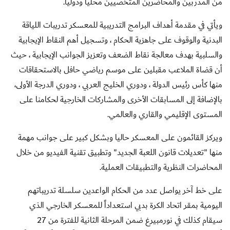
من المدربين والمحاضرين المتخصيين محلياً ودولياً
.
ويأتي في مقدمة أهداف البرامج التدريبية للمعسكر تدريبات اللياقة
البدنية والوقوف على جاهزية الحكام ، وتسجيل أهم النقاط الإيجابية
والسلبية بهدف معالجة نقاط الضعف وتعزيز الجوانب الإيجابية ، حيث
أن قضاة الملاعب مقبلين على موسم رياضي حافل بالاستحقاقات
منها كأس رئيس الدولة ، ودوري الخليج العربي ، ودوري الدرجة الأولى،
بالإضافة إلى المسابقات الأخرى والمشاركات الخارجية لحكامنا على
المستوى الإقليمي والقاري والعالمي
.
ويركز القائمون على المعسكر حاليا وبشكل كبير على جوانب مهمة
منها "تعديلات قانون اللعبة الجديد" وتطبيق تقنية الفيديو من خلال
المحاضرات النظرية والتطبيقات العملية
.
على خط آخر يواصل عدد من الحكام الواعدين سلسلة تدريباتهم
اليومية بمقر اتحاد الكرة بدبي استعداداً للمعسكر الخارجي الذي
سيقام كذلك في نورمبيرغ ضمن المرحلة الثانية للفترة من 27