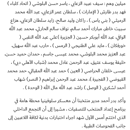
ميلين وهم : سيف عبيد الزعابي ، ياسر حسن البلوشي ( اتحاد كلباء )
فهد بدر طارش ( الإمارات ) ، سلطان عمر الزعابي، عبد الله محمد
الرميثي ( بني ياس ) ، راكان وليد صالح، زايد سلطان الزعابي، هزاع
سبيت خاطر، مبارك أحمد سالم، نواف سالم الحارثي، محمد عبد الله
الوافي، عبد الله أبوبكر حسين ( الجزيرة )علي عبد الله النقبي (
خورفكان ) ، مايد علي الطنيجي ( الرمس ) ، حارب عبد الله سهيل،
عبد العزيز محمد البلوشي، محمد عيسى جاسم ، حمدان حميد حسن،
خليفة يوسف عتيق، عبد الرحمن عادل محمد (شباب الأهلي دبي) ،
عيسى خلفان الحراصي ( العين ) حمد عبد الله المقبالي، حمد محمد
القيوضي ( الفجيرة )، محمد عبد الرحمن إبراهيم ( النصر) شهاب
أحمد لشكري ( الوصل ) راشد عبد الله مال الله ( الوحدة )
.
وأكد بدر أحمد مدير منتخبنا أن معسكر سلوفينيا محطة هامة في
برنامج إعداد المنتخب للتصفيات ، مشيرا إلى أن التجمع الداخلي
الذي اختتم أمس الأول شهد اجراء اختبارات بدنية لكافة اللاعبين إلى
جانب الفحوصات الطبية
.