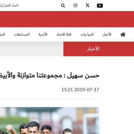
|
مودرن سبورت يُتوج بطلًا لدوري الدرجة الثالثة
|
اتحاد الكرة يُشارك في الكونغرس الآسيوي الـ 36
الأخبار
المباريات
قناة الاتحاد
الأندية
المسابقات
المن
منتخب الشباب 2005
منت
الأخبار
حسن سهيل : مجموعتنا متوازنة والأب
2019-07-17 15:21