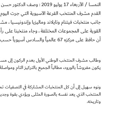
النمسا
/ الأربعاء 17 يوليو 2019 :
وصف
الدكتور
حسن سه
القدم
م
شرف
المنتخب
القرعة الآسيوية التي جرت اليوم
جانب منتخبات فيتنام وتايل
ند وماليزيا وإندونيسيا
، مشير
القوي
ة على المجموعات المختلفة
،
وجاء منتخبنا على 
أن حافظ على مركزه 67 عالمياً والسادس آسيوياً حسب التصنيف الأخير للفيفا
وطالب مشرف المنتخب الوطني الأول بعدم الركون إلى مسأ
يكون مفروشاً بالورود، مطالباً الجميع بالتركيز التام وموا
ونوه سهيل إلى أن كل المنتخب
ات المشاركة في التصفيات تم
المنتخب الذي يعد نفسه بالصورة المثلى ويؤدي بقوة وج
وتاريخه
.