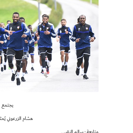
يجتمع ب
هشام الزرعوني يُمث
متابعة : سالم النقبي