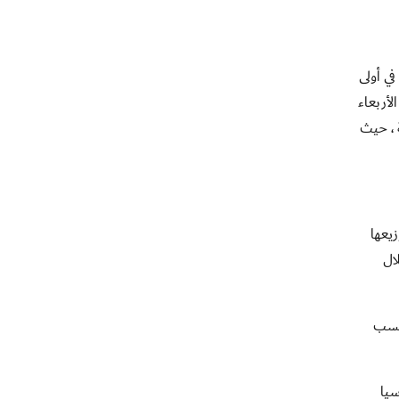
ة في أولى
قرعتها يوم الأربعاء
 ، حيث
شاركة 40 منتخباً سيتم توزيعها
خلال
لسادس آسيوياً حسب
ئيات كأس آسيا