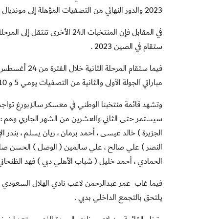
2023 والدور النهائي من التصفيات المؤهلة إلى مونديال 2022 .
في المقابل فإن المنتخبات الـ24 
ستقام في الصين 2023 .
فيما ستقام المرحلة الثانية
خلال الفترة من 24 أغسطس إلى 10
مباراتي الجولة الأولى والثانية من التصفيات يومي 5 و 10 سبتمبر 2019 علماً أن مكان المعسكر سيحدد لاحقاً فور معرفة نتائج القرعة .
سيستمر حتى الثاني والعشرين من الشهر الجاري وهم : 
الجزيرة ) خالد عيسى ، أحمد برمان ، ريان يسلم ، بندر ال
النصر ) علي صالح ، علي سالمين ( الوصل ) الحسن صال
الحمادي ، أحمد خليل ( شباب الأهلي دبي ) فهد الظنحان
فيما غاب عمر عبدالرحمن لاعب نادي الهلال السعودي 
يلتحق بالتجمع الداخلي بدبي .