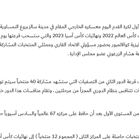
دشن منتخبنا الوطني الأول لكرة القدم اليوم معسكره الخارجي المقام في مدينة سالزبروغ النمساوي
المؤهلة إلى نهائيات كأس العالم 2022 ونهائيات كأس آسيا 2023 والتي ستسحب 
اليزية كوالالمبور بحضور مسؤولي الاتحاد القاري وممثلي المنتخبات المشاركة
ة هشام الزرعوني عضو مجلس الإدارة .
وكان الاتحاد الآسيوي أعلن في وقت سابق عن آلية سحب قرعة الدور الثاني من التصفيات التي ستشهد م
مجموعات بحيث تضم كل مجموعة 5 منتخبات تتنافس بنظام الدوري المجزأ من مرحلتين ، وتقام منافسات هذا الدور 
وسيكون منتخبنا الوطني على رأس مجموعة لوجوده ضمن المستوى الأول بعد أن حافظ على مركزه 67 عالمياً وا
ويتأهل صاحب المركز الأول في كل مجموعة وأفضل 4 منتخبات حاصلة على المركز الثاني ( المجموع 12 منتخباً ) إلى نها