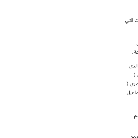
يات التي
سكر الذي
(
بري (
ماعيل
م