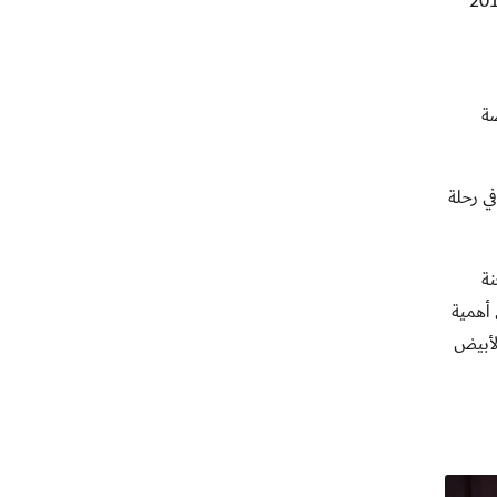
ي يستعد لخوض مباراتي الذهاب والإياب ضمن دور الستة عشر لبطولة دوري أبطال آسيا 2019
صة
ي رحلة
نة
أهمية
الأبيض