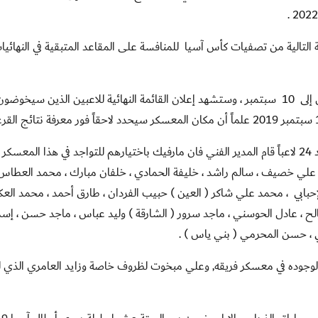
الأخرى تنتقل إلى المرحلة التالية من تصفيات كأس آسيا للمنافسة على المقاعد المتبقية في النهائ
سبتمبر ، وستشهد إعلان القائمة النهائية للاعبين الذين سيخوضون
وتشهد قائمة منتخبنا الوطني في معسكر سالزبورغ تواجد 24 لاعباً قام المدير الفني فان مارفيك باختيارهم للتواجد في هذا المع
علي خصيف ، سالم راشد ، خليفة الحمادي ، خلفان مبارك ، محمد العطاس 
إحبابي
،
محمد علي شاكر ( العين ) حبيب الفردان ، طارق أحمد ، محمد العك
ح ، عادل الحوسني ، ماجد سرور ( الشارقة ) وليد عباس ، ماجد حسن ، إس
ي ، حسن المحرمي ( بني ياس ) .
لوجوده في معسكر فريقه, وعلي مبخوت لظروف خاصة وزايد العامري الذي ل