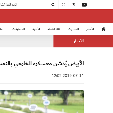
|
مودرن سبورت يُتوج بطلًا لدوري الدرجة الثالثة
|
اتحاد الكرة يُشارك في الكونغرس الآسيوي الـ 36
الأخبار
المباريات
قناة الاتحاد
الأندية
المسابقات
المن
منتخب الشباب 2005
منت
الأخبار
الأبيض يُدشن معسكره الخارجي بالنمسا بمشار
2019-07-14 12:02