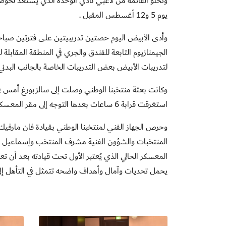
يوم 5 و12 أغسطس المقبل .
وأدى الأبيض اليوم حصتين تدريبيتين على فترتين صباحي
الجيمنازيوم التابعة للفندق والجري في المنطقة المقابل
لتدريبات الأبيض بعض التدريبات الخاصة بالجانب البدني
وكانت بعثة منتخبنا الوطني وصلت إلى سالزبورغ أمس في 
استغرقت قرابة 6 ساعات بعدها التوجه إلى مقر المعسكر في سالزبروغ عبر الحافلة في رحلة استغرقت قرابة 3 ساعات .
وحرص الجهاز الفني لمنتخبنا الوطني بقيادة فان مارف
المنتخبات والشؤون الفنية مشرف المنتخب وإسماعيل را
المعسكر الحالي الذي يُعتبر الأول تحت قيادته بعد أن ت
يحمل تحديات وآمال وأهداف واضحه تتمثل في التأهل إلى مونديال 2022 وهو الأمر الذي يتطلب عملا كبيرا