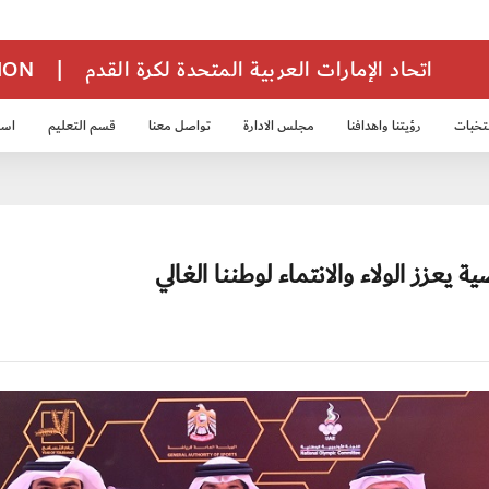
اتحاد الإمارات العربية المتحدة لكرة القدم
|
TION
تخبات
رؤيتنا واهدافنا
مجلس الادارة
تواصل معنا
قسم التعليم
استر
خب الشباب 2007
منتخب الناشئين 2008
منتخب الناشئين 2010
منتخب الناشئي
يعزز الولاء والانتماء لوطننا الغالي