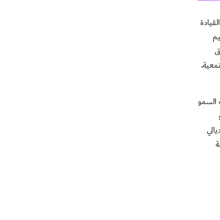
 القيادة
يم
ق
معية،
ب السمو
يالي
ة