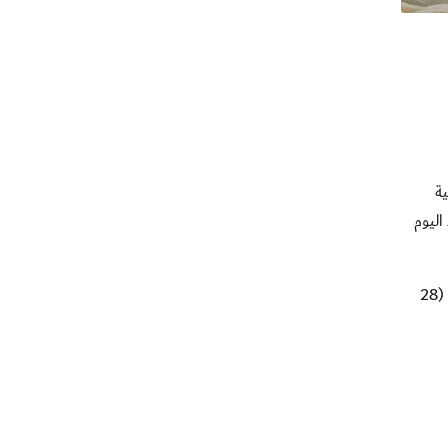
ية
اليوم
سجل أهداف منتخبنا محمد عبدالله البحري في الدقيقة (3) وهيثم محمد (9 و34) وكمال علي (10) وعلي محمد (24) ووليد محمد (28