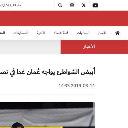
|
مودرن سبورت يُتوج بطلًا لدوري الدرجة الثالثة
|
اتحاد الكرة يُشارك في الكونغرس الآسيوي الـ 36
الأخبار
المباريات
قناة الاتحاد
الأندية
المسابقات
المن
منتخب الشباب 2005
منت
الأخبار
أبيض الشواطئ يواجه عُمان غدا في نصف
2019-03-14 14:33