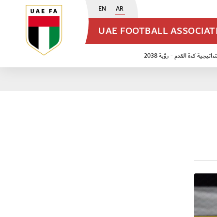
EN
AR
UAE FOOTBALL ASSOCIA
اتيجية كرة القدم - رؤية 2038
ن مواليد 2009
منتخب الأشبال 2011