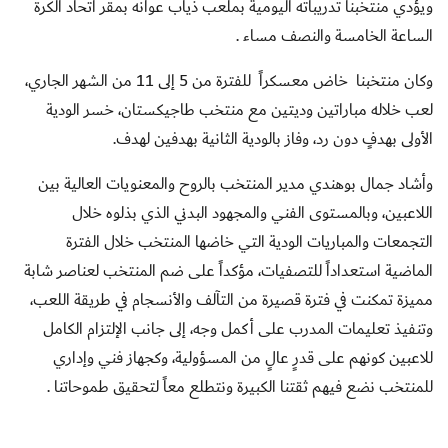
ويؤدي منتخبنا تدريباته اليومية بملعب ذياب عوانه بمقر اتحاد الكرة
الساعة الخامسة والنصف مساء .
وكان منتخبنا خاض معسكراً للفترة من 5 إلى 11 من الشهر الجاري،
لعب خلاله مباراتين وديتين مع منتخب طاجيكستان، خسر الودية
الأولى بهدفٍ دون رد، وفاز بالودية الثانية بهدفين لهدف.
وأشاد جمال بوهندي مدير المنتخب بالروح والمعنويات العالية بين
اللاعبين، وبالمستوى الفني والمجهود البدني الذي بذلوه خلال
التجمعات والمباريات الودية التي خاضها المنتخب خلال الفترة
الماضية استعداداً للتصفيات، مؤكداً على ضم المنتخب لعناصر شابة
مميزة تمكنت في فترة قصيرة من التآلف والأنسجام في طريقة اللعب،
وتنفيذ تعليمات المدرب على أكمل وجه، إلى جانب الإلتزام الكامل
للاعبين كونهم على قدرٍ عالٍ من المسؤولية، وكجهاز فني وإداري
للمنتخب نضع فيهم ثقتنا الكبيرة ونتطلع معاً لتحقيق طموحاتنا .