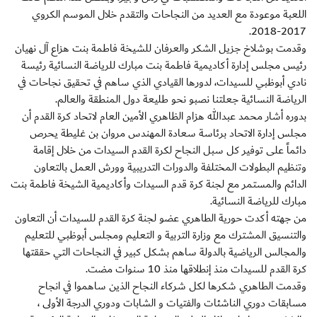
اللعبة موعودة مع العديد من النجاحات والتقدم خلال الموسم الكروي
2017-2018.
وقدمت بوشلاخ جزيل الشكر والعرفان للشيخة فاطمة بنت هزاع آل نهيان
رئيس مجلس إدارة أكاديمية فاطمة بنت مبارك للرياضة النسائية رئيسة
نادي أبوظبي للسيدات، لدورها القيادي الذي ساهم في تحقيق نجاحات في
الرياضة النسائية جعلتنا نصبو نحو طليعة دول المنطقة والعالم.
بدوره أشار محمد عبدالله هزام الظاهري الأمين العام لاتحاد كرة القدم أن
مجلس إدارة الاتحاد برئاسة سعادة المهندس مروان بن غليطة يحرص
دائماً على توفير كل سبل النجاح لكرة القدم السيدات من خلال إقامة
وتنظيم البطولات المختلفة والدورات التدريبية وورش العمل بالتعاون
الدائم والمستمر مع لجنة كرة قدم السيدات وأكاديمية الشيخة فاطمة بنت
مبارك للرياضة النسائية.
من جهته أكدت حورية الطاهري عضو لجنة كرة القدم للسيدات أن التعاون
والتنسيق المشترك مع وزارة التربية و التعليم ومجلس أبوظبي للتعليم
والمجالس الرياضية بالدولة ساهم بشكل كبير في النجاحات التي حققتها
كرة القدم للسيدات منذ إنطلاقها منذ 10 سنوات مضت.
وقدمت الطاهري شكرها لكل شركاء النجاح الذين ساهموا في انجاح
مسابقات دوري الناشئات والفتيات و الشابات ودوري الدرجة الأولى ،