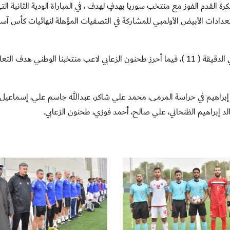
رة القدم الفوز مع منتخب سوريا بهدفٍ لهدف ، في المباراة الودية الثانية الت
ات الأبيض الأولمبي للمشاركة في التصفيات المؤهلة لنهائيات كأس آس
تقدم المنتخب السوري عن طريق اللاعب حمزة مؤمن في الدقيقة ( 11 )، فيما أحرز طحنون الزعابي لاعب منتخبنا الوطني هدف 
براهيم في حراسة المرمى، محمد علي شاكر، عبدالله جاسم علي، إسماعيل 
إبراهيم الظنحاني، علي صالح، أحمد فوزي، طحنون الزعابي.