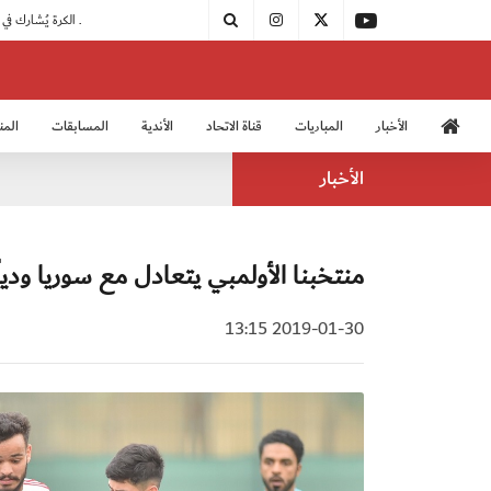
|
مودرن سبورت يُتوج بطلًا لدوري الدرجة الثالثة
|
اتحاد الكرة يُشارك في الكونغرس الآسيوي الـ 36
الأخبار
المباريات
قناة الاتحاد
الأندية
المسابقات
المن
منتخب الشباب 2005
منت
الأخبار
منتخبنا الأولمبي يتعادل مع سوريا وديا
2019-01-30 13:15