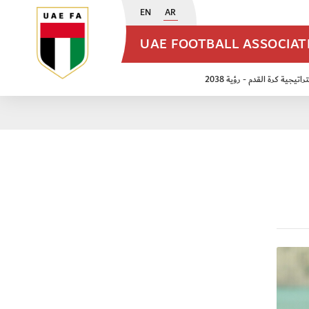
EN
AR
UAE FOOTBALL ASSOCIA
اتيجية كرة القدم - رؤية 2038
ن مواليد 2009
منتخب الأشبال 2011