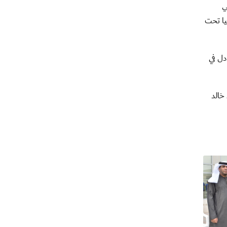
ي
يا تحت
التعادل في
خالد