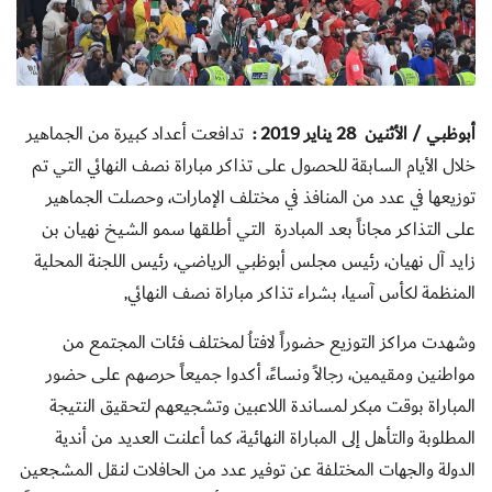
أبوظبي / الأثنين 28 يناير 2019 :
تدافعت أعداد كبيرة من الجماهير
خلال الأيام السابقة للحصول على تذاكر مباراة نصف النهائي التي تم
توزيعها في عدد من المنافذ في مختلف الإمارات، وحصلت الجماهير
على التذاكر مجاناً بعد المبادرة التي أطلقها سمو الشيخ نهيان بن
زايد آل نهيان، رئيس مجلس أبوظبي الرياضي، رئيس اللجنة المحلية
المنظمة لكأس آسيا، بشراء تذاكر مباراة نصف النهائي,
وشهدت مراكز التوزيع حضوراً لافتاُ لمختلف فئات المجتمع من
مواطنين ومقيمين، رجالاً ونساءً، أكدوا جميعاً حرصهم على حضور
المباراة بوقت مبكر لمساندة اللاعبين وتشجيعهم لتحقيق النتيجة
المطلوبة والتأهل إلى المباراة النهائية، كما أعلنت العديد من أندية
الدولة والجهات المختلفة عن توفير عدد من الحافلات لنقل المشجعين