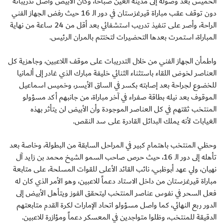
الخميس بعد وصوله إلى مدينة العين صباحاً، وكان الأبيض واصل تدريباته
دون توقف عقب مباراة قيرغزستان في دور الـ 16 حيث رفض الجهاز الفني
الراحة، وأصر على تنفيذ تدريب استشفائي بعد أقل من 24 ساعة من نهاية
المباراة، استمرت بعدها التحضيرات لتختتم بالمران الرئيس.
واطمأن الجهاز الفني من خلال التدريبات على موقف اللاعبين، وجاهزية كل
العناصر لخوض اللقاء باستثناء الثنائي خليفة مبارك الذي غادر إلى ألمانيا
للخضوع لجراحة بعد إصابته بكسر في الساق الأيسر، وخميس اسماعيل
الموقوف بعد نيله بطاقة صفراء في آخر مباراة، من جانبهم أكد مسؤولو
المنتخب ثقتهم في كل العناصر الموجودة وأن الأبيض لن يتأثر بهذه
الغيابات لأنه يملك البدائل القادرة على سد النقص.
وحظي المنتخب باهتمام كبير في المراحل السابقة من البطولة، وخاصة بعد
تأهله إلى دور الـ 16، حيث حرص صاحب السمو الشيخ محمد بن زايد آل
نهيان، ولي عهد أبوظبي، نائب القائد الأعلى للقوات المسلحة، على متابعة
مباراة قيرغزستان من داخل الاستاد دعماً للاعبين، وهو الأمر الذي كان له
فعل السحر في نفوس عناصر المنتخب ليتحقق الفوز ويتأهل الأبيض إلى
الدور ربع النهائي، كما واصل مسؤولو اتحاد الإمارات لكرة القدم متابعتهم
الدقيقة للمنتخب، وظلوا متواجدين في المعسكر دعماً ومؤازرة للاعبين.