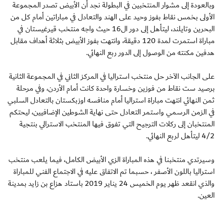
وبالعودة إلى مشوار المنتخبين في البطولة نجد أن الأبيض تصدر المجموعة
الأولى بخمس نقاط بفوز وحيد على الهند والتعادل في مباراتين أمام كل من
البحرين وتايلند، ليتأهل إلى دور ال16 حيث واجه منتخب قيرغيستان في
مباراة استمرت لمدة 120 دقيقة، وانتهت بفوز الأبيض بثلاثة أهداف مقابل
هدفين مكنته من الوصول إلى الدور ربع النهائي.
على الجانب الآخر حل منتخب استراليا في المركز الثاني في المجموعة الثانية
برصيد ست نقاط من فوزين وخسارة واحدة كانت أمام الأردن، وفي مرحلة
ثمن النهائي انتهت مباراة استراليا أمام منافسه اوزبكستان بالتعادل السلبي
في الزمن الرسمي واستمر التعادل حتى نهاية الشوطين الإضافيين، ليحتكم
المنتخبان إلى ركلات الترجيح التي تفوق فيها المنتخب الاسترالي بنتجية
4/2 ليتأهل لربع النهائي.
وسيرتدي منتخبنا في هذه المباراة الزي الأبيض الكامل، فيما يلعب منتخب
استراليا باللون الأصفر ، حسبما تم الاتفاق عليه في الاجتماع الفني للمباراة
والذي انقعد ظهر يوم الخميس
24 يناير 2019 باستاد هزاع بن زايد بمدينة
العين
.