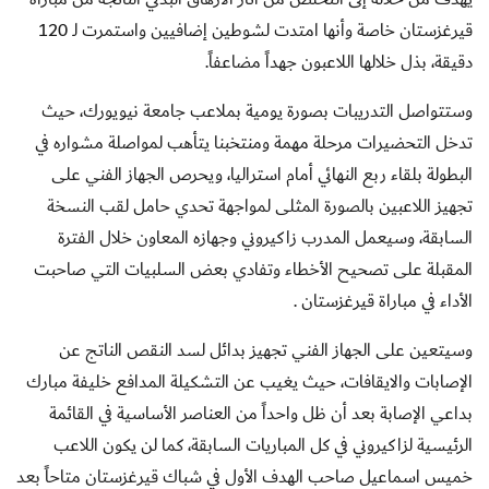
قيرغزستان خاصة وأنها امتدت لشوطين إضافيين واستمرت لـ 120
دقيقة، بذل خلالها اللاعبون جهداً مضاعفاً.
وستتواصل التدريبات بصورة يومية بملاعب جامعة نيويورك، حيث
تدخل التحضيرات مرحلة مهمة ومنتخبنا يتأهب لمواصلة مشواره في
البطولة بلقاء ربع النهائي أمام استراليا، ويحرص الجهاز الفني على
تجهيز اللاعبين بالصورة المثلى لمواجهة تحدي حامل لقب النسخة
السابقة، وسيعمل المدرب زاكيروني وجهازه المعاون خلال الفترة
المقبلة على تصحيح الأخطاء وتفادي بعض السلبيات التي صاحبت
الأداء في مباراة قيرغزستان .
وسيتعين على الجهاز الفني تجهيز بدائل لسد النقص الناتج عن
الإصابات والايقافات، حيث يغيب عن التشكيلة المدافع خليفة مبارك
بداعي الإصابة بعد أن ظل واحداً من العناصر الأساسية في القائمة
الرئيسية لزاكيروني في كل المباريات السابقة، كما لن يكون اللاعب
خميس اسماعيل صاحب الهدف الأول في شباك قيرغزستان متاحاً بعد