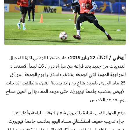
أبوظبي / الثلاثاء 22 يناير 2019 :
عاد منتخبنا الوطني لكرة القدم إلى
التدريبات من جديد بعد فراغه من مباراة دور الـ 16، ليبدأ الاستعداد
للمواجهة المهمة التي تجمعه بمنتخب استراليا يوم الجمعة الموافق
25 يناير الجاري باستاد هزاع بن زايد بمدينة العين، وانطلقت تدريبات
الأبيض بملاعب جامعة نيويورك حتى موعد المغادرة إلى العين صباح
يوم بعد غد الخميس .
ورفع الجهاز الفني بقيادة زاكيروني شعار لا وقت للراحة، وأعلن عن
اجراء تدريب خفيف استشفائي مساء اليوم بملاعب جامعة نيويورك،
يهدف من خلاله إلى التخلص من آثار الارهاق البدني الناتجة من مباراة