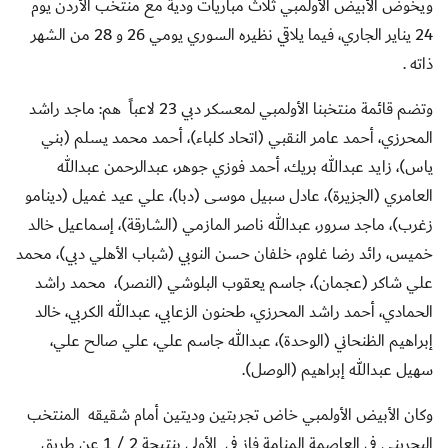
ويخوض الأبيض الأولمبي ثلاث مباريات ودية مع منتخب الأردن يوم
24 يناير الجاري، فيما يلاقي نظيره السوري يومي 26 و 28 من الشهر
ذاته .
وتضم قائمة منتخبنا الأولمبي لمعسكر دبي 23 لاعباً هم: ماجد راشد
المحرزي، أحمد عامر النقبي (اتحاد كلباء)، أحمد محمد يسلم (بني
ياس)، زايد عبدالله بريك، أحمد فوزي جوهر، عبدالرحمن عبدالله
العامري (الجزيرة)، عادل سبيل موسى (دبا)، علي عيد غميل (دينامو
زغرب)، ماجد سرور، عبدالله ناصر المازمي (الشارقة)، إسماعيل خالد
خميس، رائد رضا غلوم، خلفان حسن النوبي (شباب الأهلي دبي)، محمد
علي شاكر (عجمان)، جاسم يعقوب البلوشي (النصر)، محمد راشد
الحمادي، أحمد راشد المحرزي، طحنون الزعابي، عبدالله الكربي، خالد
إبراهيم الظنحاني (الوحدة)، عبدالله جاسم علي، علي صالح علي،
سهيل عبدالله إبراهيم (الوصل).
وكان الأبيض الأولمبي خاض تجربتين وديتين أمام شقيقه المنتخب
البحريني في العاصمة المنامة فاز في الأولى بنتيجة 2 / 1 عن طريق