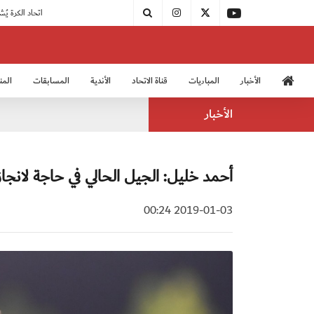
|
مودرن سبورت يُتوج بطلًا لدوري الدرجة الثالثة
|
اتحاد الكرة يُشارك في الكونغرس الآسيوي الـ 36
الأخبار
المباريات
قناة الاتحاد
الأندية
المسابقات
المن
منتخب الشباب 2005
منت
الأخبار
أحمد خليل: الجيل الحالي في حاجة لانجا
2019-01-03 00:24