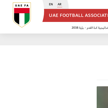
EN
AR
UAE FOOTBALL ASSOCIA
اتيجية كرة القدم - رؤية 2038
ن مواليد 2009
منتخب الأشبال 2011