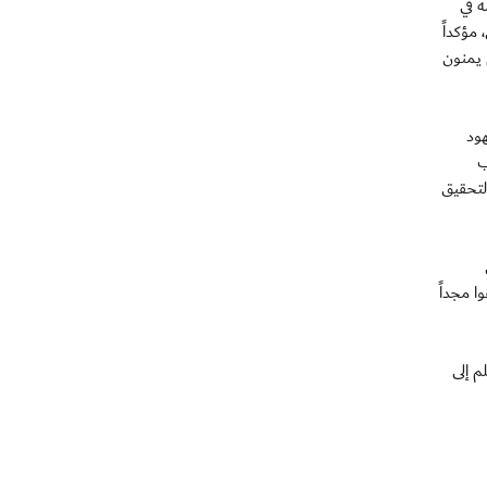
مه في
201 هدفاً مشروعاً للأبيض، مؤكداً
 يمنون
هود
ب
لتحقيق
ا مجداً
م إلى