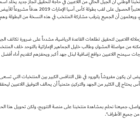
ال أحمد خليل مهاجم منتخبنا الوطني أن الجيل الحالي من اللاعبين في حاجة لتحقيق انجاز جديد يخلد اس
سجلات كرة القدم الإماراتية، خاصة على المستوى القاري، معتبراً الحصول على لقب بطولة كأس آسيا الإمارات 9
م، ويعلمون أن الجميع يترقب مشاركة المنتخب في هذه النسخة من البطولة وهم
ائه اللاعبين لتحقيق تطلعات القاعدة الرياضية، مشدداً على ضرورة تكاتف الج
ه من مواصلة المشوار، وطالب خليل الجماهير الإماراتية بالتوحد خلف المنتخ
مدرجات سيمنح اللاعبين دوافع إضافية لبذل جهد أكبر ويحفزهم لتقديم أداء أفضل 
بيض لن يكون مفروشاً بالورود في ظل التنافس الكبير بين المنتخبات التي تسعى
 يحتاج إلى الكثير من الجهد والتركيز، متمنياً أن يحالف التوفيق اللاعبين ليحققو
لمتواصل، جميعنا نحلم بمشاهدة منتخبنا على منصة التتويج، ولكن تحويل هذا الحل
 من جميع الأطراف".