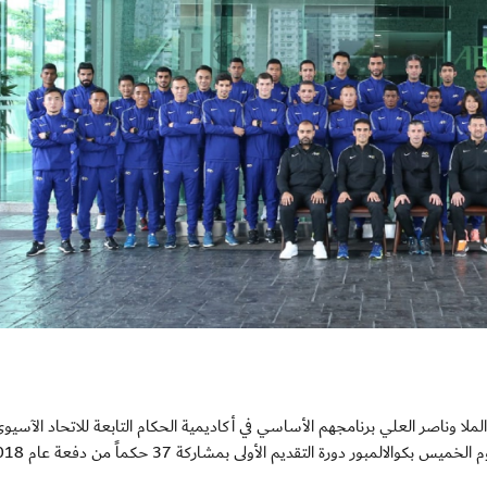
201: بدأ حكما الساحة خالد الملا وناصر العلي برنامجهم الأساسي في أكاديمية الحكام التابعة للاتحاد الآس
مبور دورة التقديم الأولى بمشاركة 37 حكماً من دفعة عام 2018.