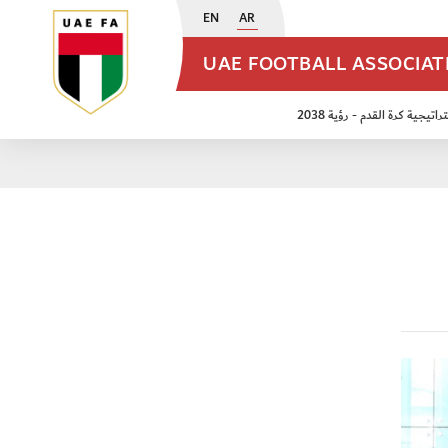
EN
AR
UAE FOOTBALL ASSOCIA
اتيجية كرة القدم - رؤية 2038
ن مواليد 2009
منتخب الأشبال 2011